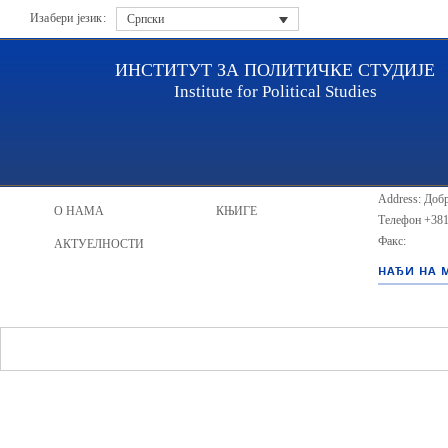
Изабери језик:
Српски
ИНСТИТУТ ЗА ПОЛИТИЧКЕ СТУДИЈЕ
Institute for Political Studies
ИПС - Инст
НАСЛОВНА
ИСТРАЖИВАЧИ
Address: Добр
О НАМА
КЊИГЕ
Телефон
+381
Факс:
АКТУЕЛНОСТИ
НАЂИ НА 