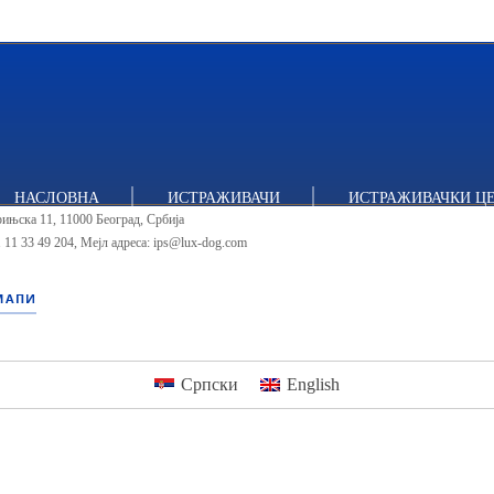
итут за политичке студије
НАСЛОВНА
ИСТРАЖИВАЧИ
ИСТРАЖИВАЧКИ Ц
ињска 11, 11000 Београд, Србија
 11 33 49 204
,
Мејл адреса: ips@lux-dog.com
МАПИ
Српски
English