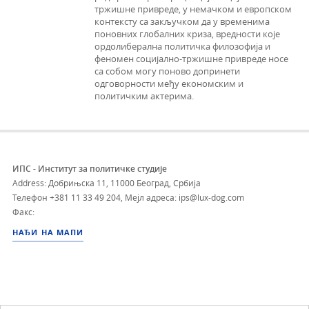
тржишне привреде, у немачком и европском
контексту са закључком да у временима
поновних глобалних криза, вредности које
ордолиберална политичка филозофија и
феномен социјално-тржишне привреде носе
са собом могу поново допринети
одговорности међу економским и
политичким актерима.
ИПС - Институт за политичке студије
Address: Добрињска 11, 11000 Београд, Србија
Телефон
+381 11 33 49 204
,
Мејл адреса: ips@lux-dog.com
Факс:
НАЂИ НА МАПИ