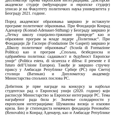
дипломатије према европским интеграцијама. Докторске
академске студије (међународне и европске студије)
уписао је
на Факултету политичких наука универзитета у
Београду 2021. године.
Поред академског образовања завршио је истакнуте
програме политичког образовања. При Фондацији Конрад
Аденауер (Konrad-Adenauer-Stiftung) у Београду завршио је
„Летњу школу социјално-тржишне привреде“ као и
образовни програм за младе лидере „Политикас“. При
Фондацији Де Гаспери (Fondazione De Gasperi) завршио је
„Школу политичког образовања“ (Scuola di Formazione
Politica) као и програм „Спољна, безбедносна и
одбрамбена политика: садашњост и будућност Европске
уније“ (Politica estera, di sicurezza e difesa: il presente e il
futuro dell’Unione Europea). Такође је завршио стручну
праксу у Амбасади Републике Србије (РС) при Светој
столици (Ватикан) и Дипломатску академију
Министарства спољних послова РС.
Добитник је прве награде на конкурсу за најбољи
студентски рад о Европској унији (2020. године) који
расписује Министарство за Европске интеграције РС. Тема
награђеног рада била је: Значење солидарности у
европским интеграцијама: Шуманова визија и изазови
криза. Био је стипендиста немачких фондација Реновабис
(Renovabis) и Конрад Аденауер, као и Амбасаде Републике