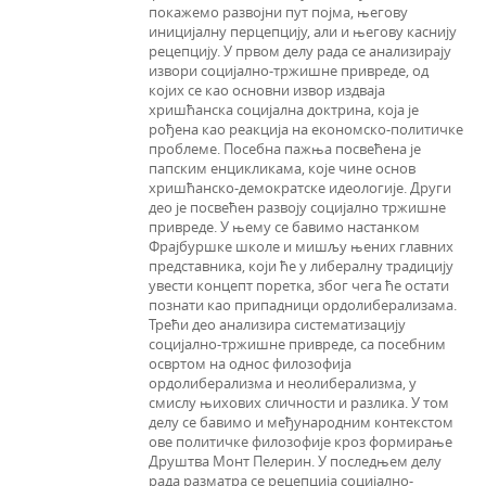
покажемо развојни пут појма, његову
иницијалну перцепцију, али и његову каснију
рецепцију. У првом делу рада се анализирају
извори социјално-тржишне привреде, од
којих се као основни извор издваја
хришћанска социјална доктрина, која је
рођена као реакција на економско-политичке
проблеме. Посебна пажња посвећена је
папским енцикликама, које чине основ
хришћанско-демократске идеологије. Други
део је посвећен развоју социјално тржишне
привреде. У њему се бавимо настанком
Фрајбуршке школе и мишљу њених главних
представника, који ће у либералну традицију
увести концепт поретка, због чега ће остати
познати као припадници ордолиберализама.
Трећи део анализира систематизацију
социјално-тржишне привреде, са посебним
освртом на однос филозофија
ордолиберализма и неолиберализма, у
смислу њихових сличности и разлика. У том
делу се бавимо и међународним контекстом
ове политичке филозофије кроз формирање
Друштва Монт Пелерин. У последњем делу
рада разматра се рецепција социјално-