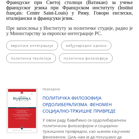
Француске при Светој столици (Ватикан) за учење
француског језика при Француском институту (Institut
français: Centre Saint-Louis) у Риму. Говори енглески,
италијански и францсуки језик.
Пре запослења у Институту за политичке студије, радио је
у Министарству за европске интеграције РС.
европске интеграције
међународни односи
политичка теологија
политичка филозофија
периодика
ПОЛИТИЧКА ФИЛОЗОФИЈА
ОРДОЛИБЕРАЛИЗМА: ФЕНОМЕН
СОЦИЈАЛНО-ТРЖИШНЕ ПРИВРЕДЕ
У овом раду бавићемо се ордолибералном
политичком филозофијом и социјално-
тржишном привредом, као њеним кључним
феноменом. Циљ нам је да покушамо да