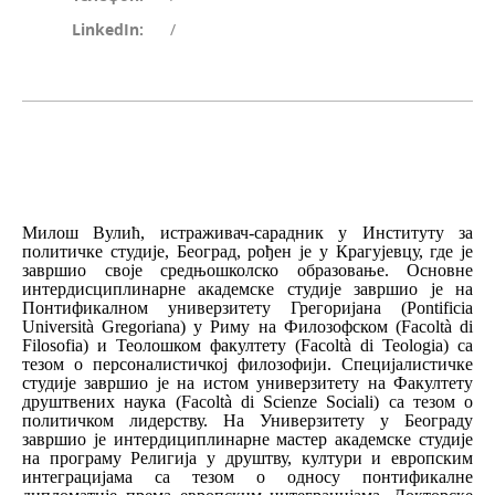
LinkedIn:
/
Милош Вулић, истраживач-сарадник у Институту за
политичке студије, Београд, рођен је у Крагујевцу, где је
завршио своје средњошколско образовање. Основне
интердисциплинарне академске студије завршио је на
Понтификалном универзитету Грегоријана (Pontificia
Università Gregoriana) у Риму на Филозофском (Facoltà di
Filosofia) и Теолошком факултету (Facoltà di Teologia) са
тезом о персоналистичкој филозофији. Специјалистичке
студије завршио је на истом
универзитету на Факултету
друштвених наука (Facoltà di Scienze Sociali) са тезом о
политичком лидерству. На Универзитету у Београду
завршио је интердициплинарне мастер академске студије
на програму Религија у друштву, култури и европским
интеграцијама са тезом о односу понтификалне