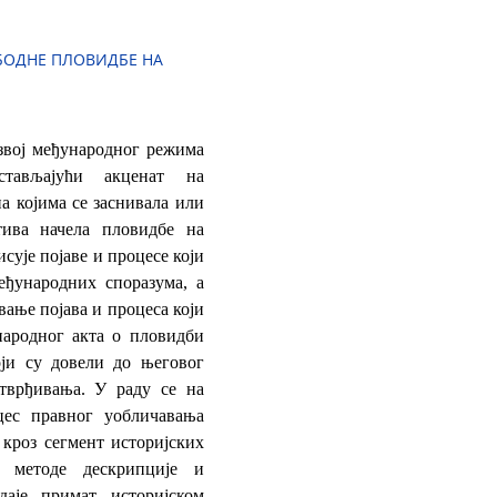
БОДНЕ ПЛОВИДБЕ НА
азвој међународног режима
тављајући акценат на
а којима се заснивала или
тива начела пловидбе на
сује појаве и процесе који
еђународних споразума, а
ање појава и процеса који
ародног акта о пловидби
ји су довели до његовог
тврђивања. У раду се на
цес правног уобличавања
кроз сегмент историјских
 методе дескрипције и
даје примат историјском