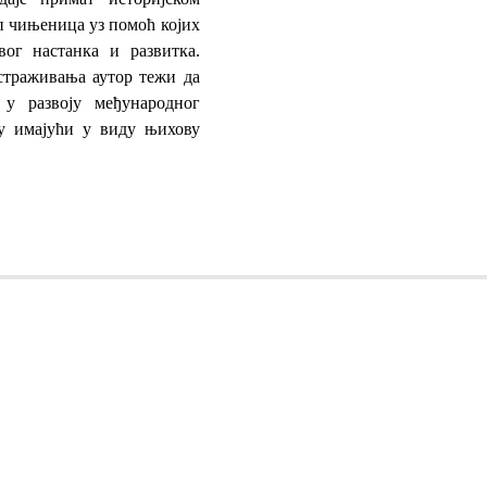
п чињеница уз помоћ којих
вог настанка и развитка.
страживања аутор тежи да
 у развоју међународног
у имајући у виду њихову