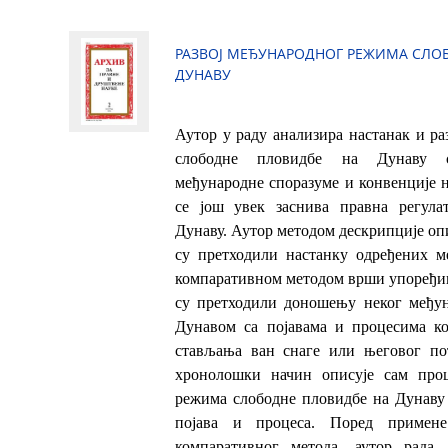
РАЗВОЈ МЕЂУНАРОДНОГ РЕЖИМА СЛО
ДУНАВУ
Аутор у раду анализира настанак и р
слободне пловидбе на Дунаву с
међународне споразуме и конвенције н
се још увек заснива правна регула
Дунаву. Аутор методом дескрипције опи
су претходили настанку одређених м
компаративном методом врши упоређив
су претходили доношењу неког међун
Дунавом са појавама и процесима ко
стављања ван снаге или његовог по
хронолошки начин описује сам про
режима слободне пловидбе на Дунаву 
појава и процеса. Поред примене
компаративног метода, аутор рада 