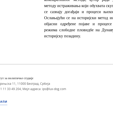
методу истраживања који обухвата ску
се сазнају догађаји и процеси њихо
Ослањајући се на историјски метод и
објасни одређене појаве и процесе
режима слободне пловидбе на Дунав
историјску позадину.
ут за политичке студије
брињска 11, 11000 Београд, Србија
1 11 33 49 204
,
Мејл адреса: ips@lux-dog.com
МАПИ