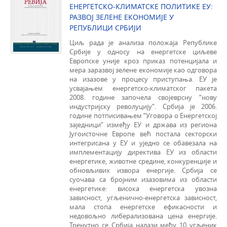
ЕНЕРГЕТСКО-КЛИМАТСКЕ ПОЛИТИКЕ ЕУ:
РАЗВОЈ ЗЕЛЕНЕ ЕКОНОМИЈЕ У
РЕПУБЛИЦИ СРБИЈИ
Циљ рада је анализа положаја Републике
Србије у односу на енергетске циљеве
Европске уније кроз приказ потенцијала и
мера заразвој зелене економије као одговора
на изазове у процесу приступања. ЕУ је
усвајањем енергетско-климатског пакета
2008. године започела својеврсну “нову
индустријску револуцију”. Србија је 2006.
године потписивањем “Уговора о Енергетској
заједници” између ЕУ и држава из региона
Југоисточне Европе већ постала секторски
интегрисана у ЕУ и уједно се обавезала на
имплементацију директива ЕУ из области
енергетике, животне средине, конкуренције и
обновљивих извора енергије. Србија се
суочава са бројним изазовима из области
енергетике: висока енергетска увозна
зависност, угљенично-енергетска зависност,
мала стопа енергетске ефикасности и
недовољно либерализована цена енергије.
Тренутно се Србија налази међу 10 угљеник