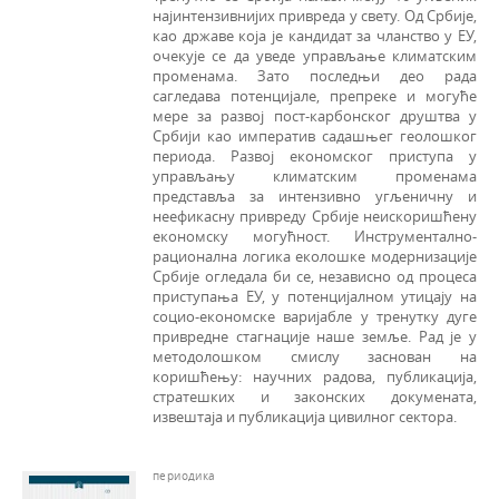
најинтензивнијих привреда у свету. Од Србије,
као државе која је канди­дат за чланство у ЕУ,
очекује се да уведе управљање климатским
променама. Зато последњи део рада
сагледава потенцијале, препреке и могуће
мере за развој пост-карбонског друштва у
Србији као императив садашњег геолошког
периода. Развој економског при­ступа у
управљању климатским променама
представља за интензивно угљеничну и
неефикасну привреду Србије неискоришћену
економску могућност. Инструментално-
рационална логика еколошке модернизације
Србије огледала би се, независно од процеса
приступања ЕУ, у потенцијалном утицају на
социо-економске варијабле у тренутку дуге
привредне стагнације наше земље. Рад је у
методолошком смислу заснован на
коришћењу: научних радова, публикација,
стратешких и законских докумената,
извештаја и публикација цивилног сектора.
периодика