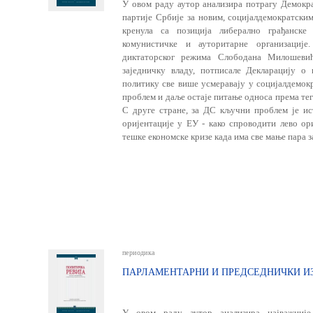
У овом раду аутор анализира потрагу Демокра
партије Србије за новим, социјалдемократским
кренула са позиција либерално грађанск
комунистичке и ауторитарне организације
диктаторског режима Слободана Милошеви
заједничку владу, потписале Декларацију о
политику све више усмеравају у социјалдемок
проблем и даље остаје питање односа према т
С друге стране, за ДС кључни проблем је ист
оријентације у ЕУ - како спроводити лево ор
тешке економске кризе када има све мање пара з
периодика
ПАРЛАМЕНТАРНИ И ПРЕДСЕДНИЧКИ ИЗБ
У овом раду аутор анализира најважније