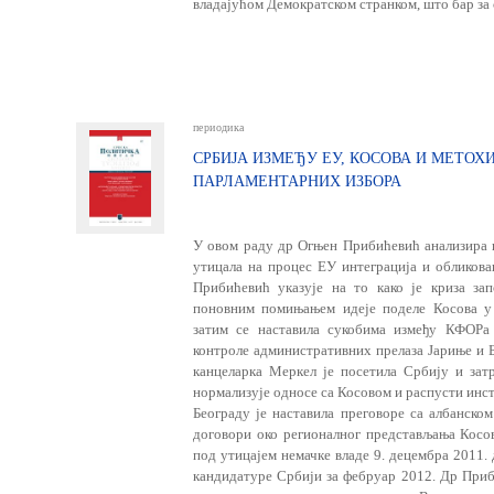
владајућом Демократском странком, што бар за с
периодика
СРБИЈА ИЗМЕЂУ ЕУ, КОСОВА И МЕТОХ
ПАРЛАМЕНТАРНИХ ИЗБОРА
У овом раду др Огњен Прибићевић анализира ка
утицала на процес ЕУ интеграција и обликова
Прибићевић указује на то како је криза за
поновним помињањем идеје поделе Косова у 
затим се наставила сукобима између КФОРа
контроле административних прелаза Јариње и Б
канцеларка Меркел је посетила Србију и зат
нормализује односе са Косовом и распусти инст
Београду је наставила преговоре са албанском
договори око регионалног представљања Косов
под утицајем немачке владе 9. децембра 2011.
кандидатуре Србији за фебруар 2012. Др Приб