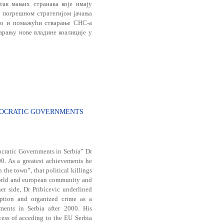
так мањих странака које имају
е погрешном стратегијом јачања
ао и помажући стварање СНС-а
арању нове владине коалиције у
MOCRATIC GOVERNMENTS
cratic Go­vernments in Serbia” Dr
00. As a greatest achievements he
the town”, that political killings
world and european community and
r side, Dr Pribicevic un­derlined
uption and orga­nized crime as a
ments in Serbia after 2000. His
cess of acceding to the EU Serbia