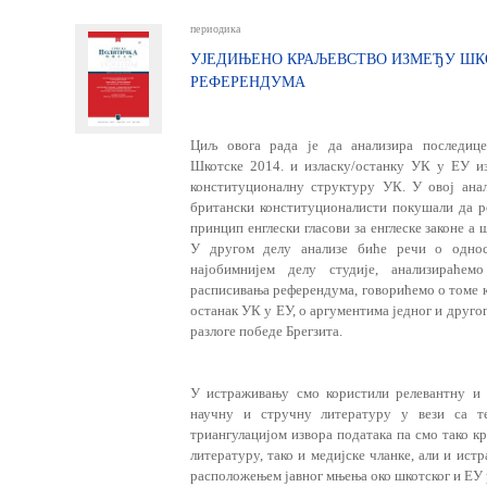
периодика
УЈЕДИЊЕНО КРАЉЕВСТВО ИЗМЕЂУ ШК
РЕФЕРЕНДУМА
Циљ овога рада је да анализира последице
Шкотске 2014. и изласку/останку УК у ЕУ и
конституционалну структуру УК. У овој ана
британски конституционалисти покушали да р
принцип енглески гласови за енглеске законе а 
У другом делу анализе биће речи о одно
најобимнијем делу студије, анализираће
расписивања референдума, говорићемо о томе ка
останак УК у ЕУ, о аргументима једног и другог
разлоге победе Брегзита.
У истраживању смо користили релевантну и 
научну и стручну литературу у вези са т
триангулацијом извора података па смо тако к
литературу, тако и медијске чланке, али и ист
расположењем јавног мњења око шкотског и ЕУ