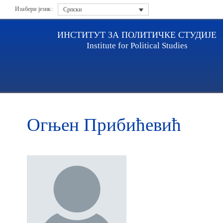
Изабери језик:
Српски
ИНСТИТУТ ЗА ПОЛИТИЧКЕ СТУДИЈЕ
Institute for Political Studies
Насловна
Истраживачи
Огњен Прибићевић
Огњен Прибићевић