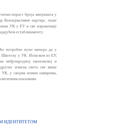
тичан пораст броја миграната у
р Конзервативне партије, лоше
станак УК у ЕУ и све израженије
ладајућем естаблишменту.
ће потребно пуно напора да у
 Шкотску у УК. Изласком из ЕУ,
на међународној економској и
 других земаља света све више
е УК, у својим новим оквирима,
литичким изазовима.
ВИМ ИДЕНТИТЕТОМ