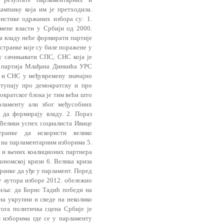
ампању која им је претходила.
стике одржа­них избора су: 1.
мене власти у Србији од 2000.
да владу неће формирати партије
транке које су биле поражене у
ду сачињавати СПС, СНС која је
и партија Млађана Динкића УРС
С и СНС у међувремену значајно
ступају про демократску и про
ократског блока је тим већи што
ламен­ту али због међусобних
 да формирају владу. 2. Пораз
Велики успех со­циалиста Ивице
ранке да искористи велико
 на парламентарним избори­ма 5.
е и њених коалиционих партнера
ономској кризи 6. Велика криза
ранке да уђе у парламент. Поред
 аутора изборе 2012. обележио
иља: да Борис Тадић побе­ди на
на укрупни и сведе на неколико
ога политичка сцена Србије је
 избо­рима где се у парламенту