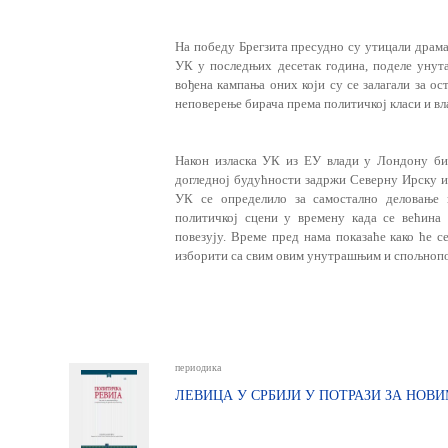
На победу Брегзита пресудно су утицали драма
УК у последњих десетак година, поделе унута
вођена кампања оних који су се залагали за о
неповерење бирача према политичкој класи и в
Након изласка УК из ЕУ влади у Лондону би
догледној будућности задржи Северну Ирску и
УК се определило за самостално деловање 
политичкој сцени у времену када се већина
повезују. Време пред нама показаће како ће с
изборити са свим овим унутрашњим и спољнопо
периодика
ЛЕВИЦА У СРБИЈИ У ПОТРАЗИ ЗА НО