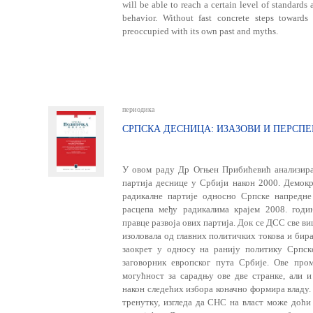
will be able to reach a certain level of standards
behavior. Without fast concrete steps toward
preoccupied with its own past and myths.
периодика
СРПСКА ДЕСНИЦА: ИЗАЗОВИ И ПЕРСП
У овом раду Др Огњен Прибићевић анализира
партија деснице у Србији након 2000. Демокр
радикалне партије односно Српске напредне 
расцепа међу радикалима крајем 2008. годи
правце развоја ових партија. Док се ДСС све в
изоловала од главних политичких токова и бира
заокрет у односу на ранију политику Српск
заговорник европског пута Србије. Ове про
могућност за сарадњу ове две странке, али
након следећих избора коначно формира владу
тренутку, изгледа да СНС на власт може доћи 