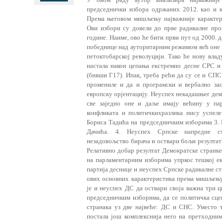
председнички избора одржаних 2012. као и к
Према његовом мишљењу најважније карактери
Ови избори су довели до прве радикалне про
године. Наиме, ово ће бити први пут од 2000. 
победнице над ауторитарним режимом већ оне с
петоктобарској револуцији. Тако ће нову вла
настала након цепања екстремно десне СРС 
(бивши Г17). Ипак, треба рећи да су се и СП
промениле и да и програмски и вербално за
европску орјентацију. Неуспех некадашњег дем
све заједно оне и даље имају већину у пар
конфликата и политичкихразлика нису успеле
Бориса Тадића на председничким изборима 3. 
Дачића. 4. Неуспех Српске напредне ст
незадовољство бирача и оствари бољи резултат
Релативно добар резултат Демократске стран­к
на парламентарним изборима упркос тешкој ек
партија деснице и неуспех Српске радикалне ст
ових основних карактеристика према мишљењу
је и неуспех ДС да оствари своја важна три ц
председничким изборима, да се политичка сце
странака уз две највеће: ДС и СНС. Уместо т
постала још комплекснија него на претходним