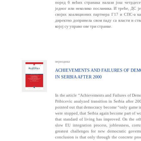
поред 6 већих странака налази још четрдесе
једног или неколико посланика. И треће, ДС ј
својих коалиционих партнера Г17 и СПС-а к
директно допринела свом паду са власти и ств
којој су управо ове три странке.
периодика
ACHIEVEMENTS AND FAILURES OF DE
IN SERBIA AFTER 2000
In the article “Achievements and Failures of Demo
Pribicevic analyzed transition in Serbia after 20
pointed out that democracy beco­me “only game in 
were stopped, that Serbia again become part of 
that standard of living has improved. On the othe
slow EU integration process, joblessness, corr
greatest challenges for new democratic govern
conclusion is that only through the concrete pro