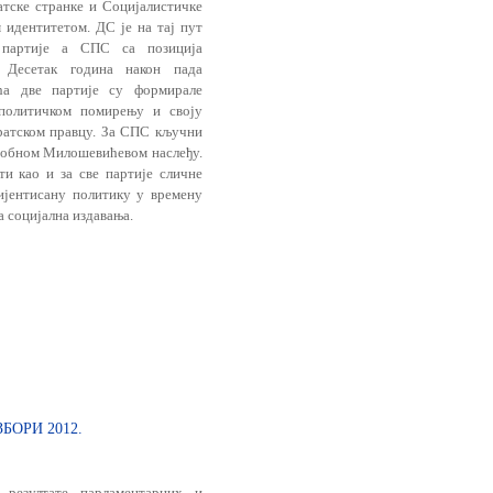
тске странке и Социјалистичке
 идентитетом. ДС је на тај пут
е партије а СПС са позиција
. Десетaк година након пада
ћа две партије су формирале
 политичком помирењу и своју
ратском правцу. За СПС кључни
егобном Милошевићевом наслеђу.
и као и за све партије сличне
ијентисану политику у времену
а социјална издавања.
ОРИ 2012.
 резултате парламентарних и