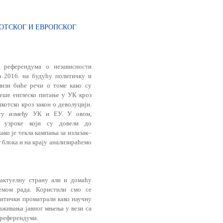
ОТСКОГ И ЕВРОПСКОГ
 референдума о независности
з 2016. на будућу политичку и
лизи биће речи о томе како су
еше eнглеско питање у УК кроз
шкотско кроз закон о деволуцији.
су између УК и ЕУ. У овом,
мо узроке који су довели до
ко је текла кампања за излазак–
 блока и на крају анализираћемо
актуелну страну али и домаћу
емом рада. Користили смо се
ритички проматрали како научну
раживања јавног мњења у вези са
 референдума.