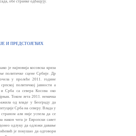
ада, обе странке одбацују.
ИЈЕ И ПРЕДСТОЈЕЋИХ
ко је најновија косовска криза
ње политичке сцене Србије. Др
почела у пролеће 2011. године
српској политичкој јавности а
 и Срба са севера Косова око
рњак. Током лета 2011. немачка
ражила од владе у Београду да
итуције Срба на северу. Влада у
 страном али није успела да се
а након чега је Европски савет
 донео одлуку да одложи давање
ићевић је покушао да одговори