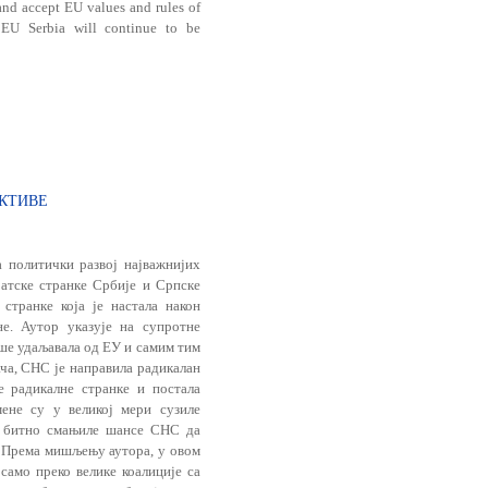
 and accept EU values and rules of
s EU Serbia will continue to be
ЕКТИВЕ
 политички развој најважнијих
атске странке Србије и Српске
странке која је настала након
не. Аутор указује на супротне
ише удаљавала од ЕУ и самим тим
ча, СНС је на­правила радикалан
е радикалне странке и постала
мене су у великој мери сузиле
 и битно смањиле шансе СНС да
. Према мишљењу аутора, у овом
само преко велике коалиције са