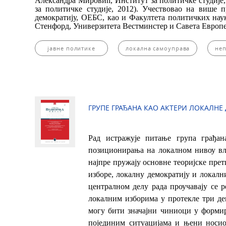
Александра Мировић, Институт за политичке студије,
за политичке студије, 2012). Учествовао на више п
демократију, ОЕБС, као и Факултета политичких наук
Стенфорд, Универзитета Вестминстер и Савета Европ
јавне политике
локална самоуправа
неп
ГРУПЕ ГРАЂАНА КАО АКТЕРИ ЛОКАЛНЕ 
Рад истражује питање група грађа
позиционирања на локалном нивоу вла
најпре пружају основне теоријске прет
изборе, локалну демократију и локалн
централном делу рада проучавају се р
локалним изборима у протекле три дец
могу бити значајни чиниоци у форми
појединим ситуацијама и њени носио