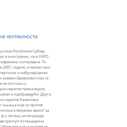
ЈНЕ НЕУТРАЛНОСТИ
штине Републике Србије,
их и иностраних, па и НАТО
стовремено оспоравана. То
е 2007. године, и непрестано
кспертским и међународним
и оквири (фрејмови) који се
а ли се и како у
уки наратив према војној
малан и одобравајући. Други,
ки наратив балансира
ног мњења које се против
политика отворених врата“ за
је у питању интеграција
кав приступ потенцијално
рбије али и јача пориве за