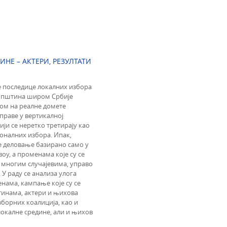
ИНЕ – АКТЕРИ, РЕЗУЛТАТИ
је последице локалних избора
и општина широм Србије
ром на реалне домете
праве у вертикалној
ији се неретко третирају као
ионалних избора. Ипак,
је деловање базирано само у
оу, а променама које су се
 многим случајевима, управо
У раду се анализа улога
нама, кампање које су се
тинама, актери и њихова
борних коалиција, као и
окалне средине, али и њихов