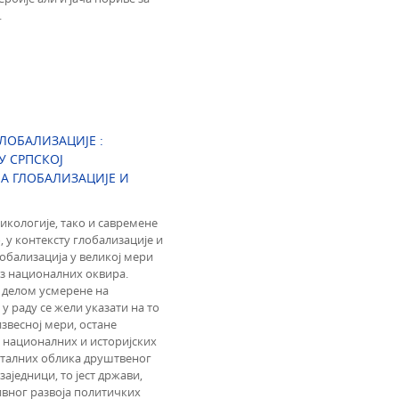
.
ЛОБАЛИЗАЦИЈЕ :
У СРПСКОЈ
А ГЛОБАЛИЗАЦИЈЕ И
тикологије, тако и савремене
 у контексту глобализације и
лобализација у великој мери
из националних оквира.
 делом усмерене на
 раду се жели указати на то
извесној мери, остане
 националних и историјских
нталних облика друштвеног
заједници, то јест држави,
ивног развоја политичких