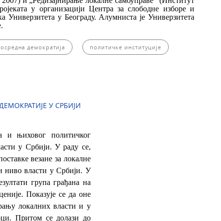
 2007) и „Редизајнирање локалне самоуправе” (Институт
ројеката у организацији Центра за слободне изборе и
а Универзитета у Београду. Алумниста је Универзитета
е.
осредна демократија
политичке институције
ДЕМОКРАТИЈЕ У СРБИЈИ
на и њиховог политичког
сти у Србији. У раду се,
поставке везане за локалне
и ниво власти у Србији. У
езултати група грађана на
еније. Показује се да оне
рању локалних власти и у
ци. Притом се долази до