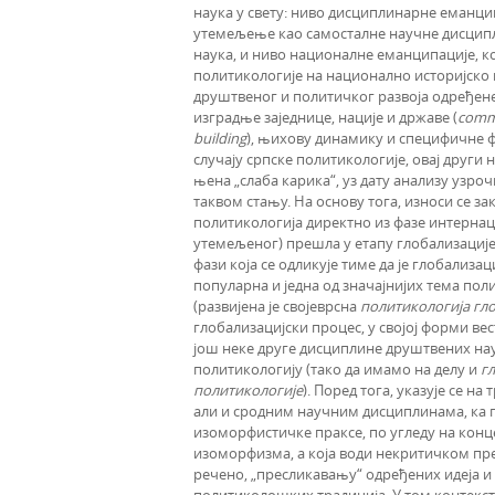
наука у свету: ниво дисциплинарне еманцип
утемељење као самосталне научне дисцип
наука, и ниво националне еманципације, ко
политикологије на национално историјско 
друштвеног и политичког развоја одређене
изградње заједнице, нације и државе (
commu
building
), њихову динамику и специфичне фор
случају српске политикологије, овај други 
њена „слаба карика“, уз дату анализу узро
таквом стању. На основу тога, износи се за
политикологија директно из фазе интерна
утемељеног) прешла у етапу глобализације. 
фази која се одликује тиме да је глобализа
популарна и једна од значајнијих тема пол
(развијена је својеврсна
политикологија гл
глобализацијски процес, у својој форми ве
још неке друге дисциплине друштвених нау
политикологију (тако да имамо на делу и
г
политикологије
). Поред тога, указује се н
али и сродним научним дисциплинама, ка 
изоморфистичке праксе, по угледу на кон
изоморфизма, а која води некритичком пр
речено, „пресликавању“ одређених идеја и