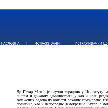
НАСЛОВНА
ИСТРАЖИВАЧИ
ИСТРАЖИВАЧКИ ЦЕ
Др Петар Матић је научни сарадник у Институту за
систем и државну администрацију као и члан реда
запажених радова из области локалне самоуправе, из
политике, као и непосредне демократије. Аутор је мо