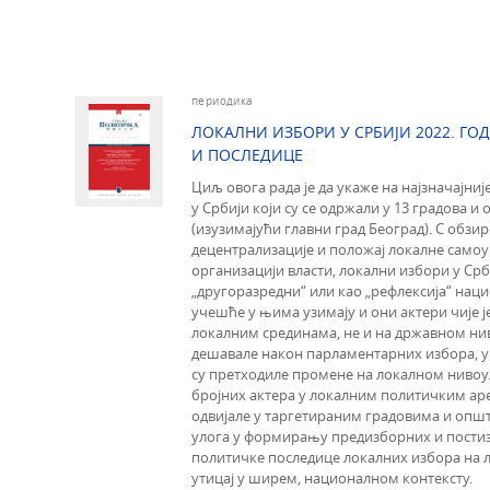
периодика
ЛОКАЛНИ ИЗБОРИ У СРБИЈИ 2022. ГОД
И ПОСЛЕДИЦЕ
Циљ овога рада је да укаже на најзначајни
у Србији који су се одржали у 13 градова 
(изузимајући главни град Београд). С обзи
децентрализације и положај локалне самоу
организацији власти, локални избори у Срб
„другоразредни“ или као „рефлексија“ нац
учешће у њима узимају и они актери чије 
локалним срединама, не и на државном нив
дешавале након парламентарних избора, у
су претходиле промене на локалном нивоу. 
бројних актера у локалним политичким аре
одвијале у таргетираним градовима и опш
улога у формирању предизборних и постиз
политичке последице локалних избора на л
утицај у ширем, националном контексту.