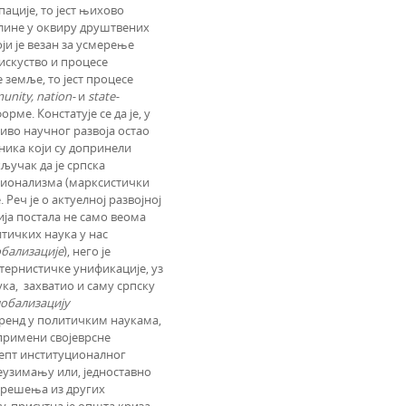
ације, то јест њихово
лине у оквиру друштвених
ји је везан за усмерење
искуство и процесе
 земље, то јест процесе
nity, nation-
и
state-
ме. Констатује се да је, у
ниво научног развоја остао
чника који су допринели
кључак да је српска
ционализма (марксистички
Реч је о актуелној развојној
ција постала не само веома
итичких наука у нас
обализације
), него је
стернистичке унификације, уз
ка, захватио и саму српску
лобализацију
а тренд у политичким наукама,
примени својеврсне
цепт институционалног
еузимању или, једноставно
 решења из других