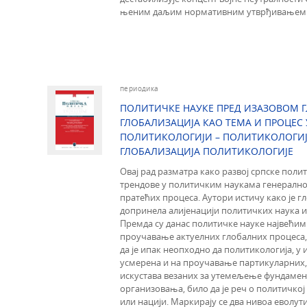
њеним даљим нормативним утврђивањем
периодика
ПОЛИТИЧКЕ НАУКЕ ПРЕД ИЗАЗОВОМ Г
ГЛОБАЛИЗАЦИЈА КАО ТЕМА И ПРОЦЕС 
ПОЛИТИКОЛОГИЈИ – ПОЛИТИКОЛОГИЈ
ГЛОБАЛИЗАЦИЈА ПОЛИТИКОЛОГИЈЕ
Овај рад разматра како развој српске поли
трендове у политичким наукама генерално,
пратећих процеса. Аутори истичу како је г
допринела алијенацији политичких наука 
Премда су данас политичке науке највећим
проучавање актуелних глобалних процеса, у
да је ипак неопходно да политикологија, у 
усмерена и на проучавање партикуларних,
искустава везаних за утемељење фундаме
организовања, било да је реч о политичкој 
или нацији. Маркирају се два нивоа еволут