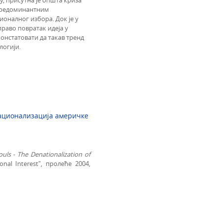
, присутна је општа криза
е предоминантним
ионалног избора. Док је у
раво повратак идеја у
онстатовати да такав тренд
логији.
национализација америчке
uls - The Denationalization of
nal Interest", пролеће 2004,