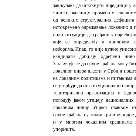
закључака да истакнути појединци у 
чинити окосницу промена у локалним
од великих структуралних дефицита 
истовремено одражавање локалних и п
води ситуацији да грађани у највећој м
које се опредељују и приликом г
изборима. Ипак, то није нужно унисон
кандидати добијају одређени нив
Закључује се да групе грађана могу би
локалног нивоа власти у Србији пошт
ка локалним политикама и питањима л
се утврђује да институционални оквир,
територијална организација и једно
погодују јаком утицају националних
локалном нивоу. Упркос оваквом ин
групе грађана су током три претходне 
и у многим локалним срединама з
упоришта.