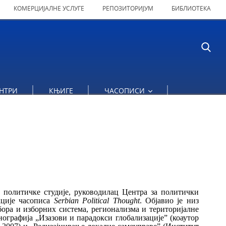
КОМЕРЦИЈАЛНЕ УСЛУГЕ
РЕПОЗИТОРИЈУМ
БИБЛИОТЕКА
НТРИ
КЊИГЕ
ЧАСОПИСИ
 политичке студије, руководилац Центра за политички
кције часописа
Serbian Political Thought
. Објавио је низ
бора и изборних система, регионализма и територијалне
нографија „Изазови и парадокси глобализације” (коаутор