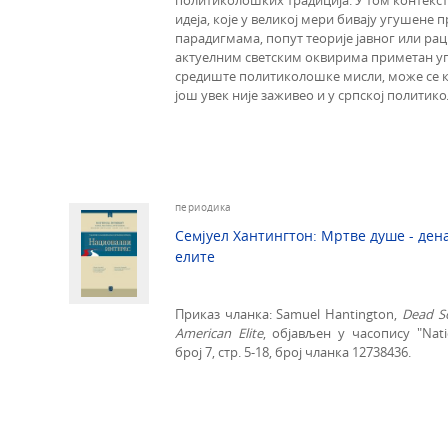
политиколошких традиција. У том контексту
идеја, које у великој мери бивају угушен
парадигмама, попут теорије јавног или рац
актуелним светским оквирима приметан уп
средиште политиколошке мисли, може се к
још увек није заживео и у српској политико
периодика
Семјуел Хантингтон: Мртве душе - де
елите
Приказ чланка: Samuel Hantington,
Dead So
American Elite
, објављен у часопису "Natio
број 7, стр. 5-18, број чланка 12738436.