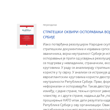
периодика
СТРАТЕШКИ ОКВИРИ ОСПОРАВАЊА ВО
СРБИЈЕ
Иако потврђена резолуцијом Народне скуп
стратешким документима и изјавама српск
званичника, војна неутралност Србије је и
оспоравање је прати од усвајања резолуциј
се подгрева у невладиним, страначким, е
круговима. У раду се анализирају стратешк
користе у ту сврху. У анализи се истражује д
евроатлантским круговима користи двостр
неутралности Републике Србије. Први, фор
неформалан и оспоравајући. Такав двостру
између, с једне стране, тежњи српског јав
чланству, и с друге стране, надања да ће „
проширење НАТО ипак дати резултата када 
Републике Србије у ову организацији. Ова
дестабилизује концепт војне неутралности С