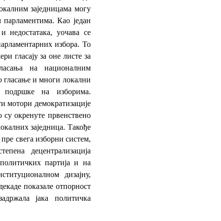
локалним заједницама могу
 парламентима. Као један
и недостатака, уочава се
арламентарних избора. То
ери гласају за оне листе за
ласања на националним
о гласање и многи локални
о подршке на изборима.
ти мотори демократизације
о су окренуте првенствено
окалних заједница. Такође
 пре свега изборни систем,
степена децентрализација
 политичких партија и на
ституционалном дизајну,
декаде показале отпорност
адржала јака политичка