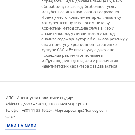
поред тога, САД и државе чланице ЕУ, иако
обе забринуте за своју безбедност услед
могућег настанка нуклеарно наоружаног
Ирана уместо комплементарног, имале су
конкурентски приступ овом питању.
Користећи метод студије случаја, као и
аналитичко-дедуктивни метод и метод
анализе садржаја, аутор објашњава разлику у
овом приступу кроз концепт стратешке
културе САД и ЕУ и закључује да су оне
последица различитог поимања
међународних односа, али и различитих
идентитетских карактера ова два актера.
ИПС - Институт за политичке студије
Address: Добрињска 11, 11000 Београд, Србија
Телефон
+381 11 33 49 204
,
Мејл адреса: ips@lux-dog.com
Факс:
НАЂИ НА МАПИ