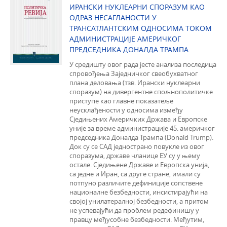
ИРАНСКИ НУКЛЕАРНИ СПОРАЗУМ КАО
ОДРАЗ НЕСАГЛАНОСТИ У
ТРАНСАТЛАНТСКИМ ОДНОСИМА ТОКОМ
АДМИНИСТРАЦИЈЕ АМЕРИЧКОГ
ПРЕДСЕДНИКА ДОНАЛДА ТРАМПА
У средишту овог рада јесте анализа последица
спровођења Заједничког свеобухватног
плана деловања (тзв. Ирански нуклеарни
споразум) на дивергентне спољнополитичке
приступе као главне показатеље
неусклађености у односима између
Сједињених Америчких Држава и Европске
уније за време администрације 45. америчког
председника Доналда Трампа (Donald Trump).
Док су се САД једнострано повукле из овог
споразума, државе чланице ЕУ су у њему
остале. Сједињене Државе и Европска унија,
са једне и Иран, са друге стране, имали су
потпуно различите дефиниције сопствене
националне безбедности, инсистирајући на
својој унилатералној безбедности, a притом
не успевајући да проблем редефинишу у
правцу међусобне безбедности. Међутим,