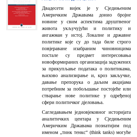
Двадесети вијек је у Сједињеним
Америчким Државама донио бројне
новине у свим аспектима друштвеног
живота укључујући и политику и
ангажман у истој. Локалне и државне
политике које су до тада биле строго
повјераване изабраним чиновницима
постале су предмет интересовања
новоформираних организација задужених
за прикупљање података о политикама,
њихово анализирање и, кроз закључке,
давање препорука о даљим акцијама
потребним за побољшање постојеће или
стварање нове политике у одређеној
сфери политичког дјеловања.
Сагледавањем једновјековног историјата
аналитичких центара у Сједињеним
Америчким Државама познатијим под
именом „тинк тенкс“ (think tanks) могуће