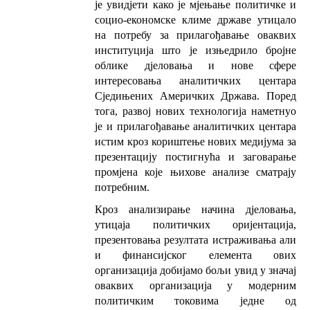
је увидjети како је мјењање политичке и
социо-економске климе државе утицало
на потребу за прилагођавање оваквих
институција што је изњедрило бројне
облике дјеловања и нове сфере
интересовања аналитичких центара
Сједињених Америчких Држава. Поред
тога, развој нових технологија наметнуо
је и прилагођавање аналитичких центара
истим кроз кориштење нових медијума за
презентацију постигнућа и заговарање
промјена које њихове анализе сматрају
потребним.
Кроз анализирање начина дјеловања,
утицаја политичких оријентација,
презентовања резултата истраживања али
и финансијског елемента ових
организација добијамо бољи увид у значај
оваквих организација у модерним
политичким токовима једне од