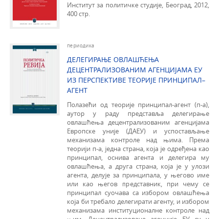
Институт за политичке студије, Бео­град, 2012,
400 стр.
периодика
ДЕЛЕГИРАЊЕ ОВЛАШЋЕЊА
ДЕЦЕНТРАЛИЗОВАНИМ АГЕНЦИЈАМА ЕУ
ИЗ ПЕРСПЕКТИВЕ ТЕОРИЈЕ ПРИНЦИПАЛ–
АГЕНТ
Полазећи од теорије принципал-агент (п-а),
аутор у раду представља делегирање
овлашћења децентрализованим агенцијама
Европске уније (ДАЕУ) и успостављање
механизама контроле над њима. Према
теорији п-а, једна страна, која је одређена као
принципал, оснива агента и делегира му
овлашћења, а друга страна, која је у улози
агента, делује за принципала, у његово име
или као његов представник, при чему се
принципал суочава са избором овлашћења
која би требало делегирати агенту, и избором
механизама институционалне контроле над
њим. Децентрализоване агенције ЕУ су у