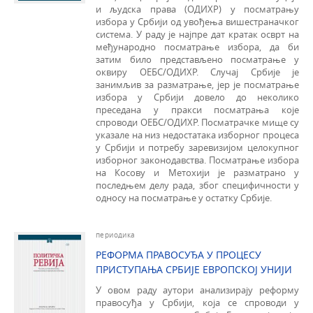
и људска права (ОДИХР) у посматрању
избора у Србији од увођења вишестраначког
система. У раду је најпре дат кратак осврт на
међународно посматрање избора, да би
затим било представљено посматрање у
оквиру ОЕБС/ОДИХР. Случај Србије је
занимљив за разматрање, јер је посматрање
избора у Србији довело до неколико
преседана у пракси посматрања које
спроводи ОЕБС/ОДИХР. Посматрачке мище су
указале на низ недостатака изборног процеса
у Србији и потребу заревизијом целокупног
изборног законодавства. Посматрање избора
на Косову и Метохији је разматрано у
последњем делу рада, због специ­фичности у
односу на посматрање у остатку Србије.
периодика
РЕФОРМА ПРАВОСУЂА У ПРОЦЕСУ
ПРИСТУПАЊА СРБИЈЕ ЕВРОПСКОЈ УНИЈИ
У овом раду аутори анализирају реформу
правосуђа у Србији, која се спроводи у