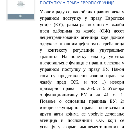
ПОСТУПКУ У ПРАВУ ЕВРОПСКЕ УНИЈЕ
У овом раду се, као облик правног лека у
управном поступку у праву Европске
уније (ЕУ), разматра механизам жалби
пред одборима за жалбе (ОЖ) десет
децентрализованих агенција које доносе
одлуке са правним дејством на трећа лица
у контексту регулације унутрашњег
тржишта. На почетку рада су укратко
представљене функције правних лекова у
управном поступку у праву ЕУ. Након
тога су представљени извори права за
жалбу пред ОЖ, и то: 1) извори
примарног права – чл. 263. ст. 5. Уговора
о функционисању ЕУ и чл. 41. ст. 1.
Повеље о основним правима ЕУ; 2)
извори секундарног права – оснивачки и
други акти којима се уређује деловање
агенција и пословници ОЖ који се
усвајају у форми имплементационих и