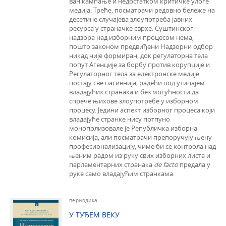
ван кампање и недостатком критичке улоге
медија. Треће, посматрачи редовно бележе на
десетине случајева злоупотреба јавних
ресурса у страначке сврхе. Суштинског
надзора над изборним процесом нема,
пошто законом предвиђени Надзорни одбор
никад није формиран, док регулаторна тела
попут Агенције за борбу против корупције и
Регулаторног тела за електронске медије
постају све пасивнија, радећи под утицајем
владајућих странака и без могућности да
спрече њихове злоупотребе у изборном
процесу. Једини аспект изборног процеса који
владајуће странке нису потпуно
монополизовале је Републичка изборна
комисија, али посматрачи препоручују њену
професионализацију, чиме би се контрола над
њеним радом из руку свих изборних листа и
парламентарних странака
de facto
предала у
руке само владајућим странкама.
периодика
У ТУЂЕМ ВЕКУ