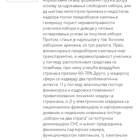
основу за одржавање слободних избора, али
да његова непотпуна примена и недостатак
надзора током предизборне кампање
генеришу пораст неравноправности
учесника избора и доводе у питање
остваривање услова за поштене изборе.
Притом, стање је најлошије у тзв. бочним
изборним аренама, из три разлога. Прво,
финансирање предизборне кампање није
транспарентно, а неравноправност учесника
у погледу расположивих средстава се
повећава, при чему учешће владајућих
странака прелази 60–70% Друго, у медијској
сфери се издвајају два проблематична
аспекта: 1) у погледу власништва постоји
финансијска и кадровска повезаност
приватизованих локалних медија са
странкама; и 2) у електронским медијима са
националном фреквенцијом и најтиражнијим
дневним и недељним новинама постоје
„избори на два спрата“ са потпуном
доминацијом СНС и њеног председника,
феноменом партијских камера,
функционерском кампањом, тј. кампањом