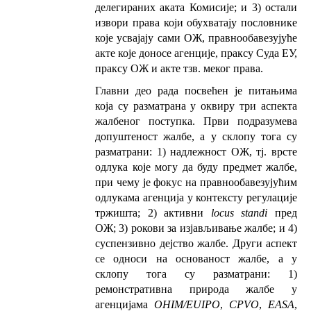
делегираних аката Комисије; и 3) остали
извори права који обухватају пословнике
које усвајају сами ОЖ, правнообавезујуће
акте које доносе агенције, праксу Суда ЕУ,
праксу ОЖ и акте тзв. меког права.
Главни део рада посвећен је питањима
која су разматрана у оквиру три аспекта
жалбеног поступка. Први подразумева
допуштеност жалбе, а у склопу тога су
разматрани: 1) надлежност ОЖ, тј. врсте
одлука које могу да буду предмет жалбе,
при чему је фокус на правнообавезујућим
одлукама агенција у контексту регулације
тржишта; 2) активни
locus standi
пред
ОЖ; 3) рокови за изјављивање жалбе; и 4)
суспензивно дејство жалбе. Други аспект
се односи на основаност жалбе, а у
склопу тога су разматрани: 1)
ремонстративна природа жалбе у
агенцијама
OHIM/EUIPO
,
CPVO
,
EASA
,