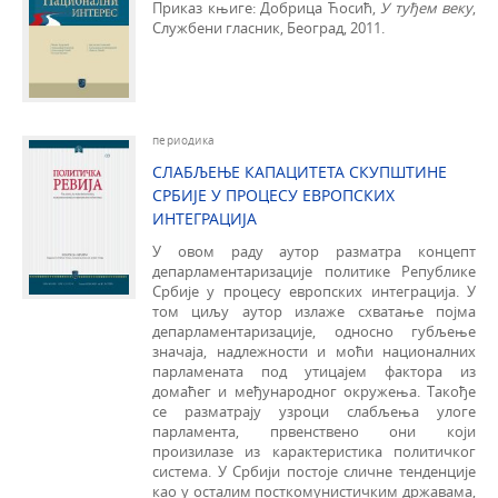
Приказ књиге: Добрица Ћосић,
У туђем веку
,
Службени гласник, Београд, 2011.
периодика
СЛАБЉЕЊЕ КАПАЦИТЕТА СКУПШТИНЕ
СРБИЈЕ У ПРОЦЕСУ ЕВРОПСКИХ
ИНТЕГРАЦИЈА
У овом раду аутор разматра концепт
депарламентаризације политике Републике
Србије у процесу европских интеграција. У
том циљу аутор излаже схватање појма
депарламентаризације, односно губљење
значаја, надлежности и моћи националних
парламената под утицајем фактора из
домаћег и међународног окружења. Такође
се разматрају узроци слабљења улоге
парламента, првенствено они који
произилазе из карактеристика политичког
система. У Србији постоје сличне тенденције
као у осталим посткомунистичким државама,