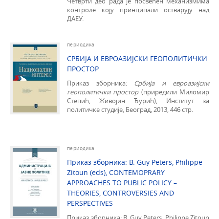
Четврти део рада је посвећен механизмима
контроле коју принципали остварују над
ДАЕУ.
периодика
СРБИЈА И ЕВРОАЗИЈСКИ ГЕОПОЛИТИЧКИ
ПРОСТОР
Приказ зборника:
Србија и евроазијски
геополитички простор
(приредили Миломир
Степић, Живојин Ђурић), Институт за
политичке сту­дије, Београд, 2013, 446 стр.
периодика
Приказ зборника: B. Guy Peters, Philippe
Zitoun (eds), CONTEMOPRARY
APPROACHES TO PUBLIC POLICY –
THEORIES, CONTROVERSIES AND
PERSPECTIVES
Приказ зборника: B. Guy Peters, Philippe Zitoun