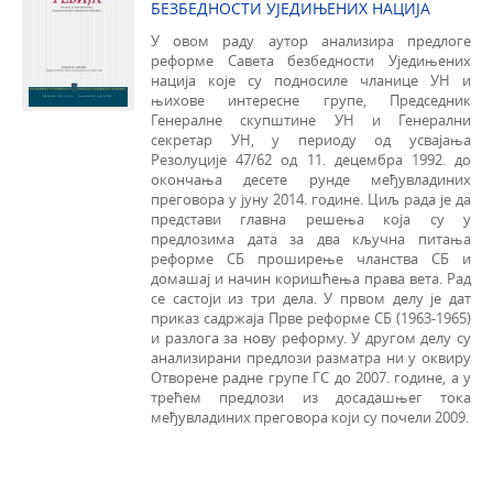
БЕЗБЕДНОСТИ УЈЕДИЊЕНИХ НАЦИЈА
У овом раду аутор анализира предлоге
реформе Савета безбедности Уједињених
нација које су подносиле чланице УН и
њихове интересне групе, Председник
Генералне скупштине УН и Генерални
секретар УН, у периоду од усвајања
Резолуције 47/62 од 11. децембра 1992. до
окончања десете рунде међувладиних
преговора у јуну 2014. године. Циљ рада је да
представи главна решења која су у
предлозима дата за два кључна питања
реформе СБ проширење чланства СБ и
домашај и начин коришћења права вета. Рад
се састоји из три дела. У првом делу је дат
приказ садржаја Прве реформе СБ (1963-1965)
и разлога за нову рефор­му. У другом делу су
анализирани предлози разматра ни у оквиру
Отворене радне групе ГС до 2007. године, а у
трећем предлози из досадашњег тока
међувладиних преговора који су почели 2009.