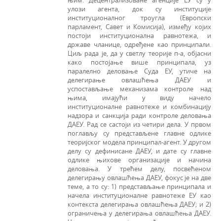
улози агента, док су институције
институционалног троугла (Европски
парламент, Савет и Комисија), између којих
постоји институционална равнотежа, и
државе чланице, одређене као принципали.
Циљ рада је, да у светлу теорије п-а, објасни
како постојање више принципала, уз
паралелно деловање Суда ЕУ, утиче на
делегирање овлашћења ДАЕУ и
успостављање механизама контроле над
њима, имајући у виду начело
институционалне равнотеже и комбинацију
надзора и санкција ради контроле деловања
ДАЕУ. Рад се састоји из четири дела. У првом
поглављу су представљене главне одлике
теоријског модела принципал-агент. У другом
делу су дефинисане ДАЕУ, и дате су главне
одлике њихове организације и начина
деловања. У трећем делу, посвећеном
делегирању овлашћења ДАЕУ, фокус је на две
теме, а то су: 1) представљање принципала и
начела институционалне равнотеже ЕУ као
контекста делегирања овлашћења ДАЕУ; и 2)
ограничења у делегирања овлашћења ДАЕУ.