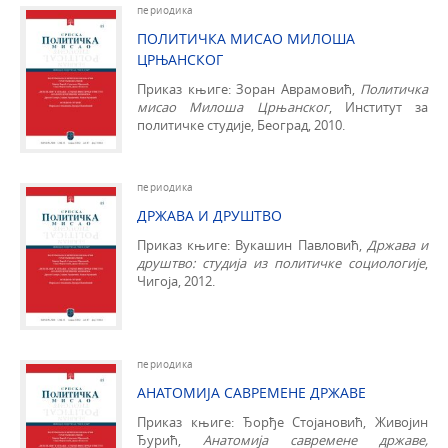
периодика
ПОЛИТИЧКА МИСАО МИЛОША
ЦРЊАНСКОГ
Приказ књиге: Зоран Аврамовић,
Политичка
мисао Милоша Црњанског
, Институт за
политичке студије, Београд, 2010.
периодика
ДРЖАВА И ДРУШТВО
Приказ књиге: Вукашин Павловић,
Држава и
друштво: студија из политичке социологије
,
Чигоја, 2012.
периодика
АНАТОМИЈА САВРЕМЕНЕ ДРЖАВЕ
Приказ књиге: Ђорђе Стојановић, Живојин
Ђурић,
Анатомија савремене државе,