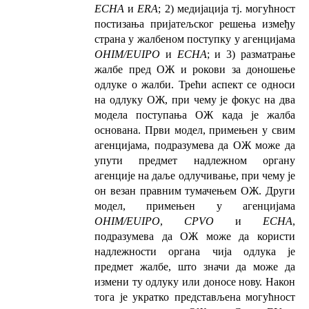
ECHA
и
ERA
; 2) медијација тј. могућност
постизања пријатељског решења између
страна у жалбеном поступку у агенцијама
OHIM/EUIPO
и
ECHA
; и 3) разматрање
жалбе пред ОЖ и рокови за доношење
одлуке о жалби. Трећи аспект се односи
на одлуку ОЖ, при чему је фокус на два
модела поступања ОЖ када је жалба
основана. Први модел, примењен у свим
агенцијама, подразумева да ОЖ може да
упути предмет надлежном органу
агенције на даље одлучивање, при чему је
он везан правним тумачењем ОЖ. Други
модел, примењен у агенцијама
OHIM/EUIPO
,
CPVO
и
ECHA
,
подразумева да ОЖ може да користи
надлежности органа чија одлука је
предмет жалбе, што значи да може да
измени ту одлуку или доносе нову. Након
тога је укратко представљена могућност