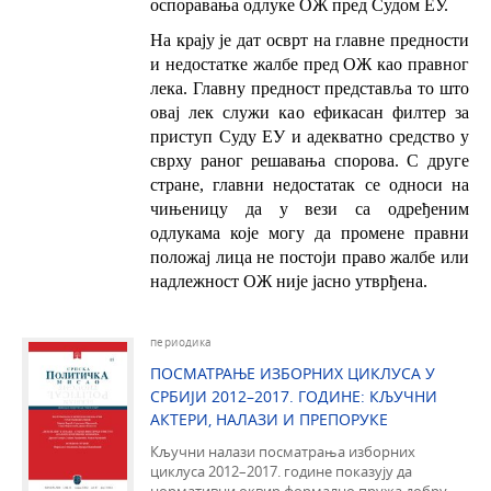
оспоравања одлуке ОЖ пред Судом ЕУ.
На крају је дат осврт на главне предности
и недостатке жалбе пред ОЖ као правног
лека. Главну предност представља то што
овај лек служи као ефикасан филтер за
приступ Суду ЕУ и адекватно средство у
сврху раног решавања спорова. С друге
стране, главни недостатак се односи на
чињеницу да у вези са одређеним
одлукама које могу да промене правни
положај лица не постоји право жалбе или
надлежност ОЖ није јасно утврђена.
периодика
ПОСМАТРАЊЕ ИЗБОРНИХ ЦИКЛУСА У
СРБИЈИ 2012–2017. ГОДИНЕ: КЉУЧНИ
АКТЕРИ, НАЛАЗИ И ПРЕПОРУКЕ
Кључни налази посматрања изборних
циклуса 2012–2017. године показују да
нормативни оквир формално пружа добру