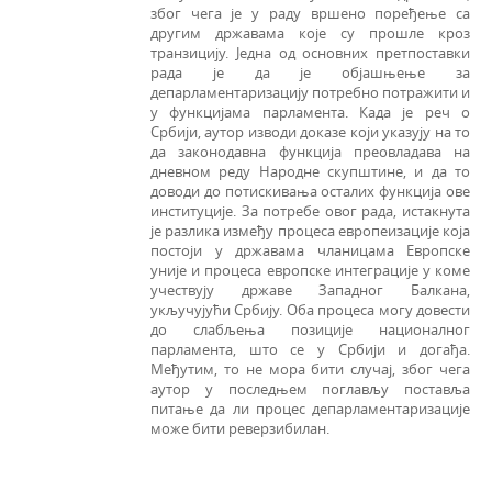
због чега је у раду вршено поређење са
другим државама које су прошле кроз
транзицију. Једна од основних претпоставки
рада је да је објашњење за
депарламентаризацију потребно потражити и
у функцијама парламента. Када је реч о
Србији, аутор изводи доказе који указују на то
да законодавна функција преовладава на
дневном реду Народне скупштине, и да то
доводи до потискивања осталих функција ове
институције. За потребе овог рада, истакнута
је разлика између процеса европеизације која
постоји у државама чланицама Европске
уније и про­цеса европске интеграције у коме
учествују државе Западног Балкана,
укључујући Србију. Оба процеса могу довести
до слабљења позиције националног
парламента, што се у Србији и догађа.
Међутим, то не мора бити случај, због чега
аутор у последњем поглављу поставља
питање да ли процес депарламентаризације
може бити реверзибилан.