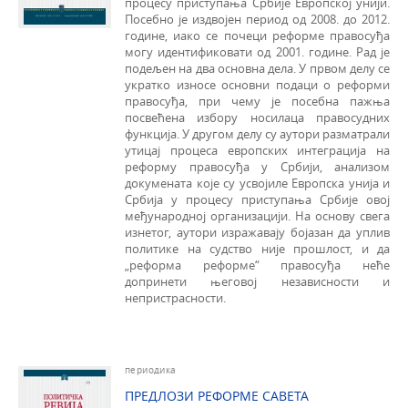
процесу приступања Србије Европској унији.
Посебно је издвојен период од 2008. до 2012.
године, иако се почеци реформе правосуђа
могу идентификовати од 2001. године. Рад је
подељен на два основна дела. У првом делу се
укратко износе основни подаци о реформи
правосуђа, при чему је посебна пажња
посвећена избору носилаца правосудних
функција. У другом делу су аутори разматрали
утицај процеса европских интеграција на
реформу правосуђа у Србији, анализом
докумената које су усвојиле Европска унија и
Србија у процесу приступања Србије овој
међународној организацији. На основу свега
изнетог, аутори изражавају бојазан да уплив
политике на судство није прошлост, и да
„реформа реформе“ правосуђа неће
допринети његовој независности и
непристрасности.
периодика
ПРЕДЛОЗИ РЕФОРМЕ САВЕТА