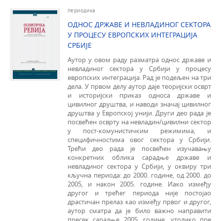
периодика
ОДНОС ДРЖАВЕ И НЕВЛАДИНОГ СЕКТОРА
У ПРОЦЕСУ ЕВРОПСКИХ ИНТЕГРАЦИЈА
СРБИЈЕ
Аутор у овом раду разматра однос државе и
невладиног сектора у Србији у процесу
европских интеграција. Рад је подељен на три
дела. У првом делу аутор даје теоријски осврт
и историјски приказ односа др­жаве и
цивилног друштва, и наводи значај цивилног
друштва у Европској унији. Други део рада је
посвећен осврту на невладин/цивилни сектор
у пост-комунистичким режимима, и
специфичностима овог секто­ра у Србији.
Трећи део рада је посвећен изучавању
конкретних облика сарадње државе и
невладиног сектора у Србији, у оквиру три
кључна периода: до 2000. годи­не, од 2000. до
2005, и након 2005. године. Иако између
другог и трећег периода није постојао
драстичан прелаз као између првог и другог,
аутор сматра да је било важно направити
пресек сарадње 2005. године, утолико пре