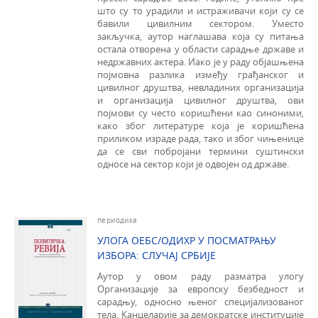
што су то урадили и истраживачи који су се
бавили цивилним сектором. Уместо
закључка, аутор наглашава која су питања
остала отворена у области сарадње државе и
недржавних актера. Иако је у раду објашњена
појмовна разлика између грађанског и
цивилног друштва, невладиних организација
и организација цивилног друштва, ови
појмови су често коришћени као синоними,
како због литературе која је коришћена
приликом израде рада, тако и због чињенице
да се сви побројани термини суштински
односе на сектор који је одвојен од државе.
периодика
УЛОГА ОЕБС/ОДИХР У ПОСМАТРАЊУ
ИЗБОРА: СЛУЧАЈ СРБИЈЕ
Аутор у овом раду разматра улогу
Организације за европску безбедност и
сарадњу, односно њеног специјализованог
тела, Канцеларије за демократске институције