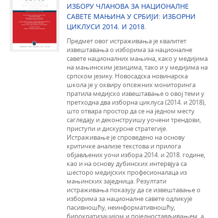
ИЗБОРУ ЧЛАНОВА ЗА НАЦИОНАЛНЕ
САВЕТЕ МАЊИНА У СРБИЈИ: ИЗБОРНИ
ЦИКЛУСИ 2014. И 2018.
Предмет овог истраживања је квалитет
извештавања о изборима за националне
савете националних мањина, како у медијима
на мањинским језицима, тако и у медијима на
српском језику. Новосадска новинарска
школа је у оквиру опсежних мониторинга
пратила медијско извештавање о овој теми у
претходна два изборна циклуса (2014. и 2018),
што отвара простор да се на једном месту
сагледају и деконструишу уочени трендови,
приступи и дискурсне стратегије.
Истраживање је спроведено на основу
критичке анализе текстова и прилога
објављених уочи избора 2014. и 2018. године,
као и на основу дубинских интервјуа са
шесторо медијских професионалаца из
мањинских заједница. Резултати
истраживања показују да се извештавање о
изборима за националне савете одликује
пасивношћу, неинформативношћу,
бирократизацијом и поједностављивањем, а