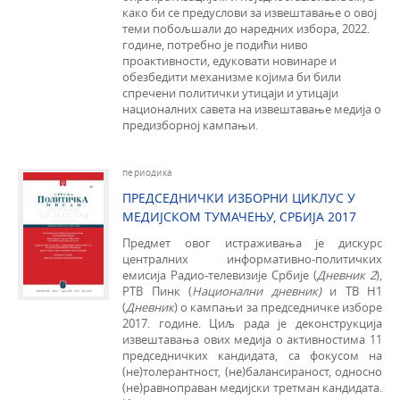
како би се предуслови за извештавање о овој
теми побољшали до наредних избора, 2022.
године, потребно је подићи ниво
проактивности, едуковати новинаре и
обезбедити механизме којима би били
спречени политички утицаји и утицаји
националних савета на извештавање медија о
предизборној кампањи.
периодика
ПРЕДСЕДНИЧКИ ИЗБОРНИ ЦИКЛУС У
МЕДИЈСКОМ ТУМАЧЕЊУ, СРБИЈА 2017
Предмет овог истраживања је дискурс
централних информативно-политичких
емисија Радио-телевизије Србије (
Дневник 2
),
РТВ Пинк (
Национални дневник)
и ТВ Н1
(
Дневник
) о кампањи за председничке изборе
2017. године. Циљ рада је деконструкција
извештавања ових медија о активностима 11
председничких кандидата, са фокусом на
(не)толерантност, (не)балансираност, односно
(не)равноправан медијски третман кандидата.