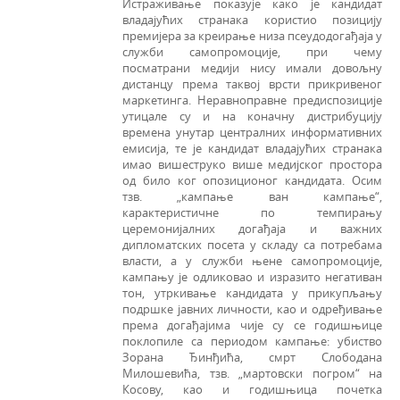
Истраживање показује како је кандидат
владајућих странака користио позицију
премијера за креирање низа псеудодогађаја у
служби самопромоције, при чему
посматрани медији нису имали довољну
дистанцу према таквој врсти прикривеног
маркетинга. Неравноправне предиспозиције
утицале су и на коначну дистрибуцију
времена унутар централних информативних
емисија, те је кандидат владајућих странака
имао вишеструко више медијског простора
од било ког опозиционог кандидата. Осим
тзв. „кампање ван кампање“,
карактеристичне по темпирању
церемонијалних догађаја и важних
дипломатских посета у складу са потребама
власти, а у служби њене самопромоције,
кампању је одликовао и изразито негативан
тон, утркивање кандидата у прикупљању
подршке јавних личности, као и одређивање
према догађајима чије су се годишњице
поклопиле са периодом кампање: убиство
Зорана Ђинђића, смрт Слободана
Милошевића, тзв. „мартовски погром“ на
Косову, као и годишњица почетка