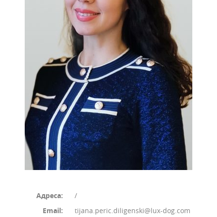
Адреса:
/
Email:
tijana.peric.diligenski@lux-dog.com