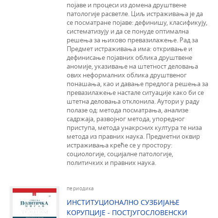
појаве и процеси из домена друштвене
патологије расветле. Циљ истраживања је да
се посматране појаве: дефинишу, класификују,
систематизују и да се понуде оптимална
решења за њихово превазилажење. Рад за
Предмет истраживања има: откривање и
дефинисање појавних облика друштвене
аномије, указивање на штетност деловања
ових неформалних oблика друштвеног
понашања, као и давање предлога решења за
превазилажење настале ситуације како би се
штетна деловања отклонила. Аутори у раду
полазе од: метода посматрања, анализе
садржаја, развојног метода, упоредног
приступа, метода унакрсних култура те низа
метода из правних наука. Предметни оквир
истраживања креће се у простору:
социологије, социјалне патологије,
политичких и правних наука.
периодика
ИНСТИТУЦИОНАЛНО СУЗБИЈАЊЕ
КОРУПЦИЈЕ - ПОСТЈУГОСЛОВЕНСКИ