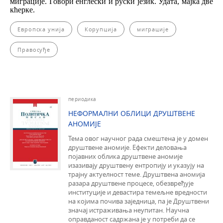
миграције. Говори енглески и руски језик. Удата, мајка две
кћерке.
Европска унија
Корупција
миграције
Правосуђе
периодика
НЕФОРМАЛНИ ОБЛИЦИ ДРУШТВЕНЕ
АНОМИЈЕ
Тема овог научног рада смештена је у домен
друштвене аномије. Ефекти деловања
појавних облика друштвене аномије
изазивају друштвену ентропију и указују на
трајну актуелност теме. Друштвена аномија
разара друштвене процесе, обезвређује
институције и девастира темељне вредности
на којима почива заједница, па је Друштвени
значај истраживања неупитан. Научна
оправданост садржана је у потреби да се