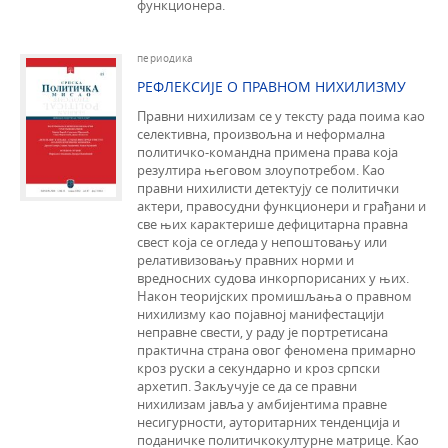
функционера.
периодика
РЕФЛЕКСИЈЕ О ПРАВНОМ НИХИЛИЗМУ
Правни нихилизам се у тексту рада поима као
селективна, произвољна и неформална
политичко-командна примена права која
резултира његовом злоупотребом. Као
правни нихилисти детектују се политички
актери, правосудни функционери и грађани и
све њих карактерише дефицитарна правна
свест која се огледа у непоштовању или
релативизовању правних норми и
вредносних судова инкорпорисаних у њих.
Након теоријских промишљања о правном
нихилизму као појавној манифестацији
неправне свести, у раду је портретисана
практична страна овог феномена примарно
кроз руски а секундарно и кроз српски
архетип. Закључује се да се правни
нихилизам јавља у амбијентима правне
несигурности, ауторитарних тенденција и
поданичке политичкокултурне матрице. Као