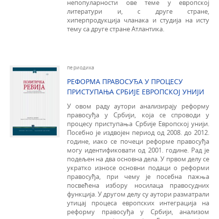
непопуларности ове теме у европској
литератури и, с друге стране,
хиперпродукција чланака и студија на исту
тему са друге стране Атлантика.
периодика
РЕФОРМА ПРАВОСУЂА У ПРОЦЕСУ
ПРИСТУПАЊА СРБИЈЕ ЕВРОПСКОЈ УНИЈИ
У овом раду аутори анализирају реформу
правосуђа у Србији, која се спроводи у
процесу приступања Србије Европској унији.
Посебно је издвојен период од 2008. до 2012.
године, иако се почеци реформе правосуђа
могу идентификовати од 2001. године. Рад је
подељен на два основна дела. У првом делу се
укратко износе основни подаци о реформи
правосуђа, при чему је посебна пажња
посвећена избору носилаца правосудних
функција. У другом делу су аутори разматрали
утицај процеса европских интеграција на
реформу правосуђа у Србији, анализом