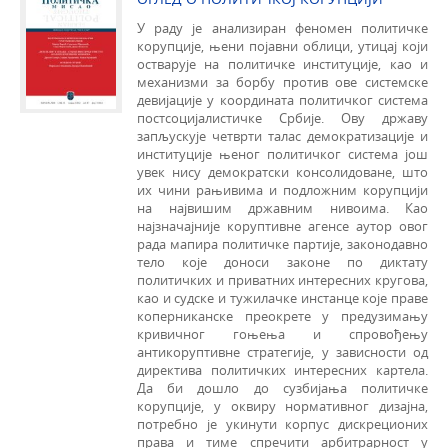
У раду је анализиран феномен политичке
корупције, њени појавни облици, утицај који
остварује на политичке институције, као и
механизми за борбу против ове системске
девијације у коор­дината политичког система
постсоцијалистичке Србије. Ову државу
запљускује четврти талас демократизације и
институције њеног политичког система још
увек нису демократски консолидоване, што
их чини рањивима и подложним корупцији
на највишим државним нивоима. Као
најзначајније коруптивне агенсе аутор овог
рада мапира политичке партије, законодавно
тело које доноси за­коне по диктату
политичких и приватних интересних кругова,
као и судске и тужилачке инстанце које праве
коперниканске преокрете у предузимању
кривичног гоњења и спровођењу
антикоруптивне стратегије, у зависности од
директива политичких интересних картела.
Да би дошло до сузбијања политичке
корупције, у оквиру нормативног дизајна,
потребно је укинути корпус дискреционих
права и тиме спречити арбитрарност у