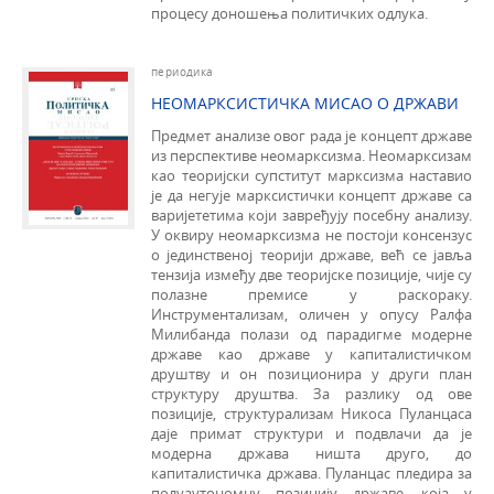
процесу доношења политичких одлука.
периодика
НЕОМАРКСИСТИЧКА МИСАО О ДРЖАВИ
Предмет анализе овог рада је концепт државе
из перспекти­ве неомарксизма. Неомарксизам
као теоријски супститут маркси­зма наставио
је да негује марксистички концепт државе са
варијететима који завређују посебну анализу.
У оквиру неомарксизма не постоји консензус
о јединственој теорији државе, већ се јавља
тензија између две теоријске позиције, чије су
полазне премисе у раскораку.
Инструментализам, оличен у опусу Ралфа
Милибанда полази од парадигме модерне
државе као државе у капиталистичком
друштву и он позиционира у други план
структуру друштва. За разлику од ове
позиције, структурализам Никоса Пуланцаса
даје примат структури и подвлачи да је
модерна држава ништа друго, до
капиталистичка држава. Пуланцас пледира за
полуаутономну позицију државе, која у