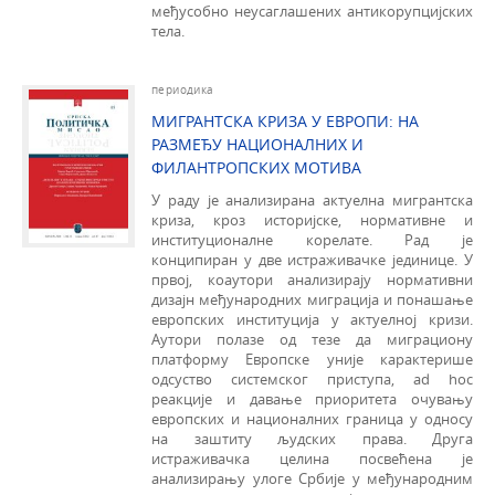
међусобно неусаглашених антикорупцијских
тела.
периодика
МИГРАНТСКА КРИЗА У ЕВРОПИ: НА
РАЗМЕЂУ НАЦИОНАЛНИХ И
ФИЛАНТРОПСКИХ МОТИВА
У раду је анализирана актуелна мигрантска
криза, кроз историјске, нормативне и
институционалне корелате. Рад је
конципиран у две истраживачке јединице. У
првој, коаутори анализирају нормативни
дизајн међународних миграција и понашање
европских институција у актуелној кризи.
Аутори полазе од тезе да миграциону
платформу Европске уније карактерише
одсуство системског приступа, ad hoc
реакције и давање приоритета очувању
европских и националних граница у односу
на заштиту људских права. Друга
истраживачка целина посвећена је
анализирању улоге Србије у међународним