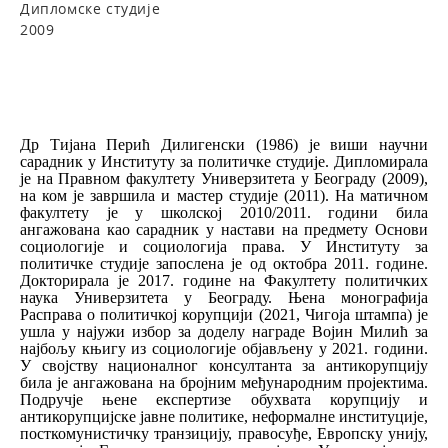
Дипломске студије
2009
Др Тијана Перић Дилигенски (1986) је виши научни
сарадник у Институту за политичке студије. Дипломирала
је на Правном факултету Универзитета у Београду (2009),
на ком је завршила и мастер студије (2011). На матичном
факултету је у школској 2010/2011. години била
ангажована као сарадник у настави на предмету Основи
социологије и социологија права. У Институту за
политичке студије запослена је од октобра 2011. године.
Докторирала је 2017. године на Факултету политичких
наука Универзитета у Београду. Њена монографија
Расправа о политичкој корупцији (2021, Чигоја штампа) је
ушла у најужи избор за доделу награде Војин Милић за
најбољу књигу из социологије објављену у 2021. години.
У својству националног консултанта за антикорупцију
била је ангажована на бројним међународним пројектима.
Подручје њене експертизе обухвата корупцију и
антикорупцијске јавне политике, неформалне институције,
посткомунистичку транзицију, правосуђе, Европску унију,