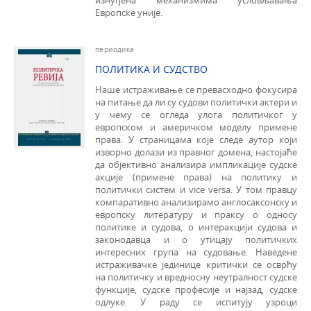
изнуђена механизмима условљавања
Европске уније.
периодика
ПОЛИТИКА И СУДСТВО
Наше истраживање се превасходно фокусира
на питање да ли су судови политички актери и
у чему се огледа улога политичког у
европском и америчком моделу примене
права. У страницама које следе аутор који
изворно долази из правног домена, настојаће
да објективно анализира импликације судске
акције (при­мене права) на политику и
политички систем и vice versa. У том правцу
компаративно анализирамо англосаксонску и
европску литературу и праксу о односу
политике и судова, о интеракцији судова и
законодавца и о утицају политичких
интересних група на судовање. Наведене
истраживачке јединице критички се осврћу
на политичку и вредносну неутралност судске
функције, судске професије и најзад, судске
одлуке. У раду се испитују узроци