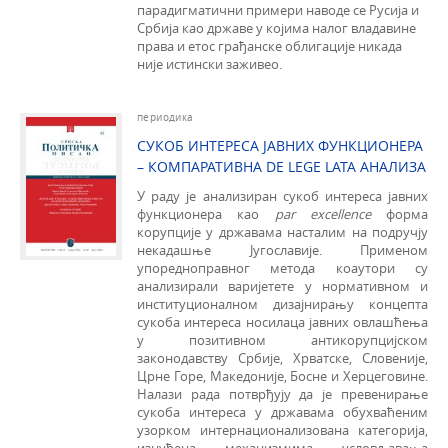
парадигматични примери наводе се Русија и
Србија као државе у којима налог владавине
права и етос грађанске облигације никада
није истински заживео.
периодика
СУКОБ ИНТЕРЕСА ЈАВНИХ ФУНКЦИОНЕРА
– КОМПАРАТИВНА DE LEGE LATA АНАЛИЗА
У раду је анализиран сукоб интереса јавних
функционера као
par excellence
форма
корупције у државама насталим на подручју
некадашње Југославије. Применом
упоредноправног метода коаутори су
анализирали варијетете у нормативном и
институционалном дизајнирању концепта
сукоба интереса носилаца јавних овлашћења
у позитивном антикорупцијском
законодавству Србије, Хрватске, Словеније,
Црне Горе, Македоније, Босне и Херцеговине.
Налази рада потврђују да је превенирање
сукоба интереса у државама обухваћеним
узорком интернационализована категорија,