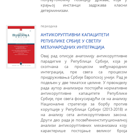
крајњој инстанци задржава класни
детерминизам.
периодика
АНТИКОРУПТИВНИ КАПАЦИТЕТИ
РЕПУБЛИКЕ СРБИЈЕ У СВЕТЛУ
МЕЂУНАРОДНИХ ИНТЕГРАЦИЈА
Овај рад описује анатомију антикоруптивне
парадигме у Републици Србији, која је
скопчана са процесом међународних
интеграција, пре свега са процесом
придруживања Србије Европској унији. Рад је
подељен у две тематске целине. У првомделу
рада аутор анализира постојеће нормативне
антикоруптивне капацитете Републике
Србије, пре свега фокусирајући се на анализу
Националне стратегије за борбу против
корупције у Републици Србији (2013-2018) и
на анализу сета антикоруптивних закона.
Други део рада је посвећенинституционалној
анализи антикоруптивних механизама коју
карактерише постојање великог броја