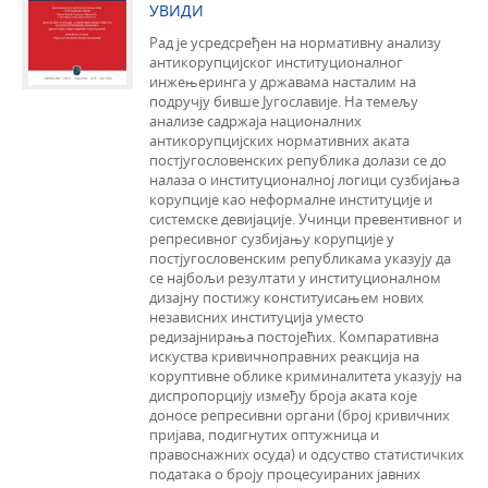
УВИДИ
Рад је усредсређен на нормативну анализу
антикорупцијског институционалног
инжењеринга у државама насталим на
подручју бивше Југославије. На темељу
анализе садржаја националних
антикорупцијских нормативних аката
постјугословенских република долази се до
налаза о институционалној логици сузбијања
корупције као неформалне институције и
системске девијације. Учинци превентивног и
репресивног сузбијању корупције у
постјугословенским републикама указују да
се најбољи резултати у институционалном
дизајну постижу конституисањем нових
независних институција уместо
редизајнирања постојећих. Компаративна
искуства кривичноправних реакција на
коруптивне облике криминалитета указују на
диспропорцију између броја аката које
доносе репресивни органи (број кривичних
пријава, подигнутих оптужница и
правоснажних осуда) и одсуство статистичких
података о броју процесуираних јавних