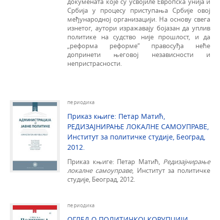
докумената које су усвојиле Европска унија и
Србија у процесу приступања Србије овој
међународној организацији. На основу свега
изнетог, аутори изражавају бојазан да уплив
политике на судство није прошлост, и да
„реформа реформе“ правосуђа неће
допринети његовој независности и
непристрасности.
периодика
Приказ књиге: Петар Матић,
РЕДИЗАЈНИРАЊЕ ЛОКАЛНЕ САМОУПРАВЕ,
Институт за политичке студије, Београд,
2012.
Приказ књиге: Петар Матић,
Редизајнирање
локалне самоуправе
, Институт за политичке
студије, Београд, 2012.
периодика
ОГЛЕД О ПОЛИТИЧКОЈ КОРУПЦИЈИ