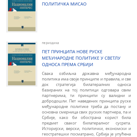
ПОЛИТИЧКА МИСАО
периодика
ПЕТ ПРИНЦИПА НОВЕ РУСКЕ
МЕЂУНАРОДНЕ ПОЛИТИКЕ У СВЕТЛУ
ОДНОСА ПРЕМА СРБИЈИ
Свака озбиљна државна међународна
политика има своје принципе и правила, и све
док стратегија билатералних односа
базираних на тој политици одговара свим
партнерима, ти принципи су валидни и
добродошли. Пет наведених принципа руске
међународне политике треба да постану и
основна смерница свих руских партнера, па и
Србије, како би обострана корист била
предмет сваког билатералног сусрета.
Историјски, верски, политички, економски и
геостратешки посматрано, Србија је упућена