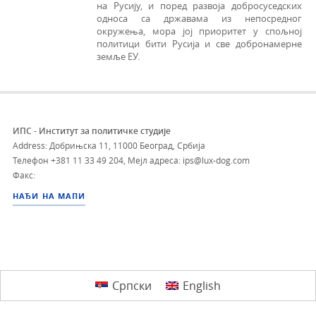
на Русију, и поред развоја добросуседских
односа са државама из непосредног
окружења, мора јој приоритет у спољној
политици бити Русија и све добронамерне
земље ЕУ.
ИПС - Институт за политичке студије
Address: Добрињска 11, 11000 Београд, Србија
Телефон
+381 11 33 49 204
,
Мејл адреса: ips@lux-dog.com
Факс:
НАЂИ НА МАПИ
Српски
English