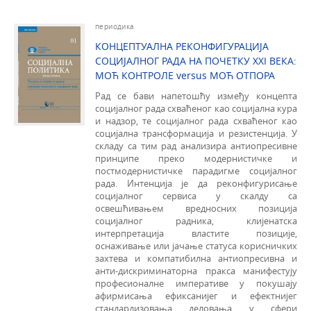
периодика
КОНЦЕПТУАЛНА РЕКОНФИГУРАЦИЈА
СОЦИЈАЛНОГ РАДА НА ПОЧЕТКУ XXI ВЕКА:
МОЋ КОНТРОЛЕ versus МОЋ ОТПОРА
Рад се бави напетошћу између концепта
социјалног рада схваћеног као социјална кура
и надзор, те социјалног рада схваћеног као
социјална трансформација и резистенција. У
складу са тим рад анализира антиопресивне
принципе преко модернистичке и
постмодернистичке парадигме социјалног
рада. Интенција је да реконфигурисање
социјалног сервиса у скалду са
освешћивањем вредносних позиција
социјалног радника, клијенатска
интерпретација властите позиције,
оснаживање или јачање статуса корисничких
захтева и компатибилна антиопресивна и
анти-дискриминаторна пракса манифестују
професионалне императиве у покушају
афирмисања ефиксанијег и ефектнијег
стандардизовања деловања у сфери