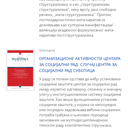
структурализма, и као „структурализам
структурализма”, неку врсту, јако слободно
речено, „мета-структурализма”. Притом,
постмодернистички мета-наратив се
доживљава као културна манифестација/
валенција академски формулисаног мета-
наратива постструктурализма.
периодика
ОРГАНИЗАЦИОНЕ АКТИВНОСТИ ЦЕНТАРА
ЗА СОЦИЈАЛНИ РАД: СЛУЧАЈ ЦЕНТРА ЗА
СОЦИЈАЛНИ РАД СУБОТИЦА
У раду се полази од става да међу установама
социјалне заштите центри за социјални рад
имају изузетно одговорну, сложену и значајну
улогу у институционалном систему социјалне
заштите. Као више функционалне установе
социјалне заштите, у којима се непосредно
или посредно задовољава већина социјалних
потреба грађана и њихових породица
заснованих на мултидисциплинарном
тимском раду компетентних стручњака,