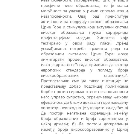
незапослености. Истовремено, што је виши
просјечни ниво образовања, то је мања
могућност за улазак у ризик сиромаштва и
незапослености. Овај рад преиспитује
активности на подручју високог образовања
Црне Горе и стимулусе које актуелни систем
високог образовања пружа каријерним
оријентацијама младих. Хипотеза коју
тестирамо у овом раду гласи: „тренд
усклађивања потреба тржишта рада са
образовним системом Црне Горе може
лимитирати процес високог образовања,
иако је држава већ сада прилично далеко од
европских стандарда у погледу броја
високообразованих становника“.
Претпоставили смо да такве интенције не
представљају добар подстицај политикама
борбе против сиромаштва и незапослености
него управо супротно, ограничавају њихову
ефикасност. Да бисмо доказали горе наведену
хипотезу, неопходно је утврдити сљедеће: а)
Да постоји негативна корелација између
броја образованих и броја сиромашних у
некој држави; б) Да постоји дискрепанца
између броја високообразованих у Црној