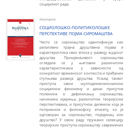
социјалног рада.
периодика
СОЦИОЛОШКО-ПОЛИТИКОЛОШКЕ
ПЕРСПЕКТИВЕ ПОЈМА СИРОМАШТВА
Често се сиромаштво идентификује као
релативно трајна друштвена појава и
карактеристика свих епоха у развоју људског
друштва. Промјенљивост сиромаштва
огледала се у његовим различитим
карактеристикама у зависности од
конкретног временског контекста и пређених
ступњева развоја друштва. Усљед таквог
приступа овом мултидимензионалном
социјалном феномену и данас присутне
полемике о: дефинисању сиромаштва,
начинима мјерења, различитим теоријским
перспективама, и присутном дилемом која је
попримила и филозофску етикету, ко је
одговоран за сиромаштво, појединац или
друштво? У овом раду пружамо селекцију
теоријских приступа сиромаштву савремених