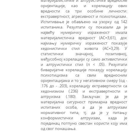
материјалистичке и алтруистичке вредносне
оријентације, као и корелацију ових
вредности са три особине личности:
екстравертност, агресивност и психотицизам.
Испитивање је обављено на узорку од 142
испитаника. Резултати су показали да је
највећу нумеричку израженост имала
материјалистичка вредност (АС=3,61), док
најмању нумеричку израженост показује
хедонистички стил живота (АС=3,29). У
статистички значајној, позитивној,
међусобној корелацији су само активистички
и алтруистички стил (п < .05). Резултати
биваријатне корелације показују корелацију
психотицизма са свим вредносним
оријентацијама и то у негативном смеру (од -
.176 до - .203), корелацију ектравертности са
хедонизмом (.236) и екстравертности и
алтруизма (.180). Закључак је да је
материјална сигурност примарна вредност
испитаних особа, а да је алтруизам
нормативног типа, тј. да је у питању
конформистички алтруизам, када је
појединац потпуно свестан користи коју има
од свог понашања.