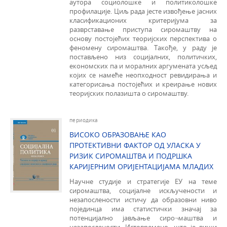
аутора социолошке и политиколошке
профилације. Циљ рада јесте извођење јасних
класификационих критеријума за
разврставање приступа сиромаштву на
основу постојећих теоријских перспектива о
феномену сиромаштва. Такође, у раду је
постављено низ социјалних, политичких,
економских па и моралних аргумената усљед
којих се намеће неопходност ревидирања и
категорисања постојећих и креирање нових
теоријских полазишта о сиромаштву.
периодика
ВИСОКО ОБРАЗОВАЊЕ КАО
ПРОТЕКТИВНИ ФАКТОР ОД УЛАСКА У
РИЗИК СИРОМАШТВА И ПОДРШКА
КАРИЈЕРНИМ ОРИЈЕНТАЦИЈАМА МЛАДИХ
Научне студије и стратегије ЕУ на теме
сиромаштва, социјалне искључености и
незапослености истичу да образовни ниво
појединца има статистички значај за
потенцијално јављање сиро¬маштва и