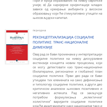
Гори и броја образованих на нивоу Европске
уније; в) Да каријерне оријентације младих
зависе од креирање амбијента у високом
образовању који ће стимулативно утицати на
њихов људски капитал.
периодика
РЕКОНЦЕПТУАЛИЗАЦИЈА СОЦИЈАЛНЕ
ПОЛИТИКЕ: ТРАНС-НАЦИОНАЛНE
ДИМЕНЗИЈE
Овај рад се бави променама у интерпретацији
социјалне политике на нивоу дискурзивне
екстензије концепта новим процесима, који
се могу детектовати као транс-национални
(билатерални, регионални и глобални) план
социјалне политике. Први део рада се бави
утицајем тих елемената на само дефинисање
и типологију социјалне политике, а други део
критичком анализом њихових позитивних и
негативних аспеката. Рад се закључује
потребом формулисања „еклектичке/
холистичке“ варијанте социјалне политике
која ће амалгамирати како националне тако и