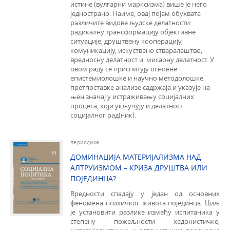
истине (вулгарни марксизма) више је него
једнострано. Наиме, овај појам обухвата
различите видове људске делатности:
радикалну трансформацију објективне
ситуације, друштвену кооперацију,
комуникацију, искуствено стваралаштво,
вредносну делатност и мисаону делатност. У
овом раду се приспитују основне
епистемиолошке и научно методолошке
претпоставке анализе садржаја и указује на
њен значај у истраживању социјалних
процеса, који укључују и делатност
социјалног рад(ник).
периодика
ДОМИНАЦИЈА МАТЕРИЈАЛИЗМА НАД
АЛТРУИЗМОМ – КРИЗА ДРУШТВА ИЛИ
ПОЈЕДИНЦА?
Вредности спадају у један од основних
феномена психичког живота појединца. Циљ
је установити разлике између испитаника у
степену пожељности хедонистичке,