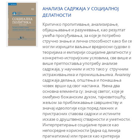
АНАЛИЗА САДРЖАЈА У СОЦИЈАЛНОЈ
ДЕЛАТНОСТИ
Критичко пропитивање, анализирање,
објашњавање и разумевање, као резултат
умећа просуђивања, за које је потребно
стручно знање и лична способност како би се
могли изрицати ваљањи вредносни судови о
теоријама и емпирији социјалне делатности у
конкретно-историјским условима, све више и
више претпоставља употребу анализе
садржаја, у научним и исто тако у стручним
истраживањима и промишљањима. Анализу
садржаја делања, општења и понашања
човек врши од свог настанка. Њена два
основна елемента су: значај светог, које је
омеђено божанским духом, тајновитошћу,
жељом за приближавање савршенству и
значај идеологије која поред лажних и
пристрасних ставова садржи и истините
исказе о друштвеној стварности и уметности.
Интерпретирање социјалне праксе као
непосредне корисности (једна од линија
прагматизма) или праксе као критерија