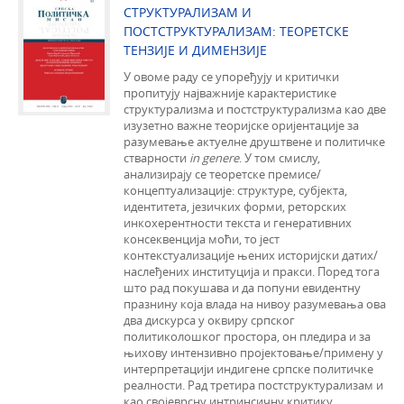
СТРУКТУРАЛИЗАМ И
ПОСТСТРУКТУРАЛИЗАМ: ТЕОРЕТСКЕ
ТЕНЗИЈЕ И ДИМЕНЗИЈЕ
У овоме раду се упоређују и критички
пропитују најважније карактеристике
структурализма и постструктурализма као две
изузетно важне теоријске оријентације за
разумевање актуелне друштвене и политичке
стварности
in genere
. У том смислу,
анализирају се теоретске премисе/
концептуализације: структуре, субјекта,
идентитета, језичких форми, реторских
инкохерентности текста и генеративних
консеквенција моћи, то јест
контекстуализације њених историјски датих/
наслеђених институција и пракси. Поред тога
што рад покушава и да попуни евидентну
празнину која влада на нивоу разумевања ова
два дискурса у оквиру српског
политиколошког простора, он пледира и за
њихову интензивно пројектовање/примену у
интерпретацији индигене српске политичке
реалности. Рад третира постструктурализам и
као својеврсну интринсичну критику