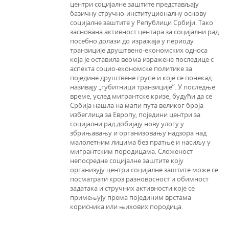
центри социјалне заштите представљају
базичну стручно-институционалну основу
социјалне заштите у Републици Србији. Тако
заснована активност центара за социјални рад
посебно долази до изражаја у периоду
транзиције друштвено-економских односа
која је оставила веома изражене последице с
аспекта социо-економске политике за
поједине друштвене групе и које се понекад
називају „губитници транзиције”. У последње
време, услед мигрантске кризе, будући да се
Србија нашла на мапи пута великог броја
избеглица за Европу, поједини центри за
социјални рад добијају нову улогу у
збрињавању и организовању надзора над
малолетним лицима без пратње и насиљу у
мигрантским породицама. Сложеност
непосредне социјалне заштите коју
организују центри социјалне заштите може се
посматрати кроз разноврсност и обимност
задатака и стручних активности које се
примењују према појединим врстама
корисника или њихових породица.