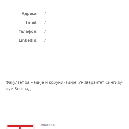
Адреса:
/
Email:
/
Телефон:
/
LinkedIn:
/
Фа­кул­тет за ме­ди­је и ко­му­ни­ка­ци­је, Уни­вер­зи­тет Син­ги­ду­
нум Бе­о­град
периодика