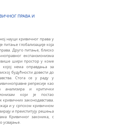
ВИЧНОГ ПРАВА И
ној науци кривичног права у
е питање глобализације која
права. Друго питање, блиско
ичноправног експанзионизма
е више шири простор у коме
 којој нема оправдања за
иској будућности довести до
авства. Стога се у раду у
ивичноправне репресије као
та анализира и критички
зионизам који је постао
х кривичних законодавстава.
ражаја и у српском кривичном
изирају и преиспитују решења
ама Кривичног законика, с
о усвајање.