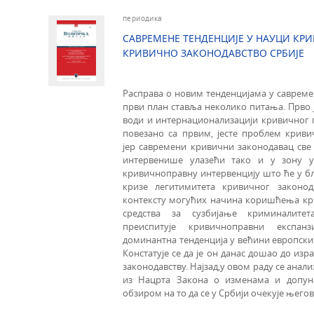
периодика
САВРЕМЕНЕ ТЕНДЕНЦИЈЕ У НАУЦИ КРИ
КРИВИЧНО ЗАКОНОДАВСТВО СРБИЈЕ
Расправа о новим тенденцијама у савреме
први план ставља неколико питања. Прво ј
води и интернационализацији кривичног 
повезано са првим, јесте проблем крив
јер савремени кривични законодавац св
интервенише улазећи тако и у зону у
кривичноправну интервенцију што ће у бл
кризе легитимитета кривичног законод
контексту могућих начина коришћења кр
средства за сузбијање криминалите
преиспитује кривичноправни експан
доминантна тенденција у већини европски
Констатује се да је он данас дошао до из
законодавству. Најзад,у овом раду се анал
из Нацрта Закона о изменама и допун
обзиром на то да се у Србији очекује његов