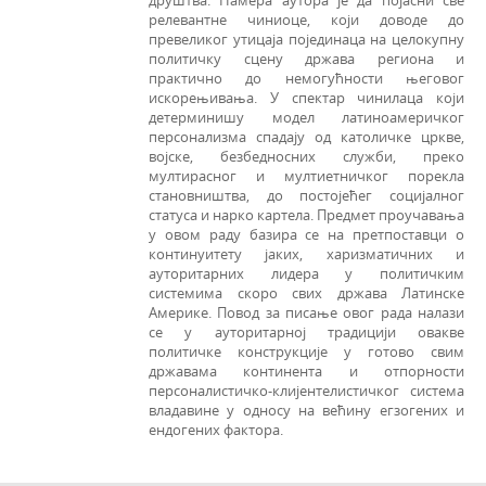
друштва. Намера аутора је да појасни све
релевантне чиниоце, који доводе до
превеликог утицаја појединаца на целокупну
политичку сцену држава региона и
практично до немогућности његовог
искорењивања. У спектар чинилаца који
детерминишу модел латиноамеричког
персонализма спадају од католичке цркве,
војске, безбедносних служби, преко
мултирасног и мултиетничког порекла
становништва, до постојећег социјалног
статуса и нарко картела. Предмет проучавања
у овом раду базира се на претпоставци о
континуитету јаких, харизматичних и
ауторитарних лидера у политичким
системима скоро свих држава Латинске
Америке. Повод за писање овог рада налази
се у ауторитарној традицији овакве
политичке конструкције у готово свим
државама континента и отпорности
персоналистичко-клијентелистичког система
владавине у односу на већину егзогених и
ендогених фактора.