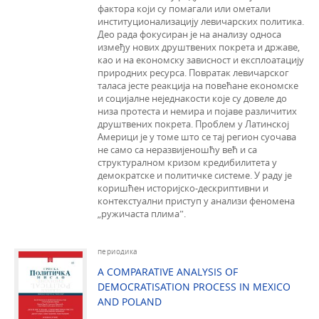
фактора који су помагали или ометали
институционализацију левичарских политика.
Део рада фокусиран је на анализу односа
између нових друштвених покрета и државе,
као и на економску зависност и експлоатацију
природних ресурса. Повратак левичарског
таласа јесте реакција на повећане економске
и социјалне неједнакости које су довеле до
низа протеста и немира и појаве различитих
друштвених покрета. Проблем у Латинској
Америци је у томе што се тај регион суочава
не само са неразвијеношћу већ и са
структуралном кризом кредибилитета у
демократске и политичке системе. У раду је
коришћен историјско-дескриптивни и
контекстуални приступ у анализи феномена
„ружичаста плимаˮ.
периодика
A COMPARATIVE ANALYSIS OF
DEMOCRATISATION PROCESS IN MEXICO
AND POLAND