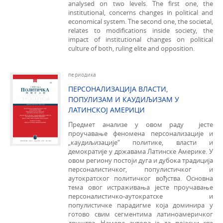
analysed on two levels. The first one, the
institutional, concerns changes in political and
eco­nomical system. The second one, the societal,
relates to modifications inside society, the
impact of institutional changes on political
culture of both, ruling elite and opposition.
периодика
ПЕРСОНАЛИЗАЦИЈА ВЛАСТИ,
ПОПУЛИЗАМ И КАУДИЉИЗАМ У
ЛАТИНСКОЈ АМЕРИЦИ
Предмет анализе у oвом раду јесте
проучавање феномена персонализације и
„каудиљизације“ политике, власти и
демократије у државама Латинске Америке. У
овом региону постоји дуга и дубока традиција
персоналистичког, популистичког и
аутократског политичког вођства. Основна
тема овог истраживања јесте проучавање
персоналистичко-аутократске и
популистичке парадигме која доминира у
готово свим сегментима латиноамеричког