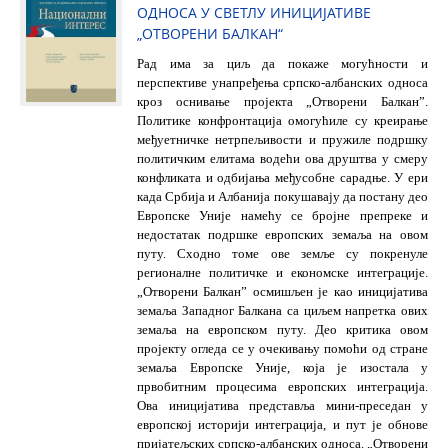
ОДНОСА У СВЕТЛУ ИНИЦИЈАТИВЕ
„ОТВОРЕНИ БАЛКАН“
Рад има за циљ да покаже могућности и
перспективе унапређења српско-албанских односа
кроз оснивање пројекта „Отворени Балкан”.
Политике конфронтација омогућиле су креирање
међуетничке нетрпељивости и пружиле подршку
политичким елитама водећи ова друштва у смеру
конфликата и одбијања међусобне сарадње. У ери
када Србија и Албанија покушавају да постану део
Европске Уније намећу се бројне препреке и
недостатак подршке европских земаља на овом
путу. Сходно томе ове земље су покренуле
регионалне политичке и економске интеграције.
„Отворени Балкан” осмишљен је као иницијатива
земаља Западног Балкана са циљем напретка ових
земаља на европском путу. Део критика овом
пројекту огледа се у очекивању помоћи од стране
земаља Европске Уније, која је изостала у
првобитним процесима европских интеграција.
Ова иницијатива представља мини-преседан у
европској историји интеграција, и пут је обнове
пријатељских српско-албанских односа. „Отворени