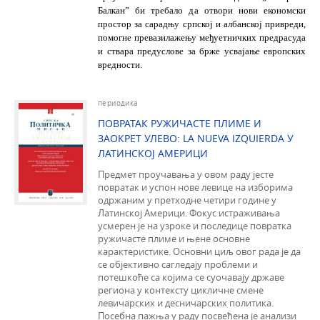
Балкан” би требало да отвори нови економски
простор за сарадњу српској и албанској привреди,
помогне превазилажењу међуетничких предрасуда
и ствара предуслове за брже усвајање европских
вредности.
периодика
ПОВРАТАК РУЖИЧАСТЕ ПЛИМЕ И
ЗАОКРЕТ УЛЕВО: LA NUEVA IZQUIERDA У
ЛАТИНСКОЈ АМЕРИЦИ
Предмет проучавања у овом раду јесте
повратак и успон нове левице на изборима
одржаним у претходне четири године у
Латинској Америци. Фокус истраживања
усмерен је на узроке и последице повратка
ружичасте плиме и њене основне
карактеристике. Основни циљ овог рада је да
се објективно сагледају проблеми и
потешкоће са којима се суочавају државе
региона у контексту цикличне смене
левичарских и десничарских политика.
Посебна пажња у раду посвећена је анализи