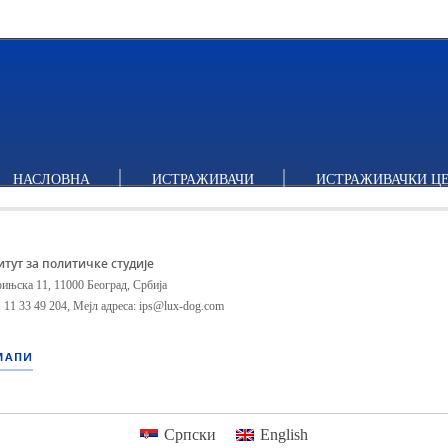
НАСЛОВНА
ИСТРАЖИВАЧИ
ИСТРАЖИВАЧКИ Ц
итут за политичке студије
ињска 11, 11000 Београд, Србија
 11 33 49 204
,
Мејл адреса: ips@lux-dog.com
МАПИ
Српски
English