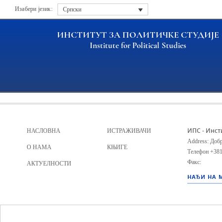
Изабери језик:
Српски
ИНСТИТУТ ЗА ПОЛИТИЧКЕ СТУДИЈЕ
Institute for Political Studies
Archive file
ИПС - Инст
НАСЛОВНА
ИСТРАЖИВАЧИ
Address: Добр
О НАМА
КЊИГЕ
Телефон
+381
Факс:
АКТУЕЛНОСТИ
НАЂИ НА 