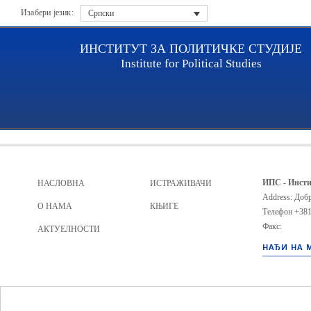
Изабери језик:
Српски
ИНСТИТУТ ЗА ПОЛИТИЧКЕ СТУДИЈЕ
Institute for Political Studies
Archive file
ИПС - Инсти
НАСЛОВНА
ИСТРАЖИВАЧИ
Address: Добр
О НАМА
КЊИГЕ
Телефон
+381
Факс:
АКТУЕЛНОСТИ
НАЂИ НА 