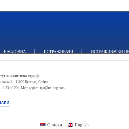
НАСЛОВНА
ИСТРАЖИВАЧИ
ИСТРАЖИВАЧКИ Ц
тут за политичке студије
ињска 11, 11000 Београд, Србија
 11 33 49 204
,
Мејл адреса: ips@lux-dog.com
МАПИ
Српски
English