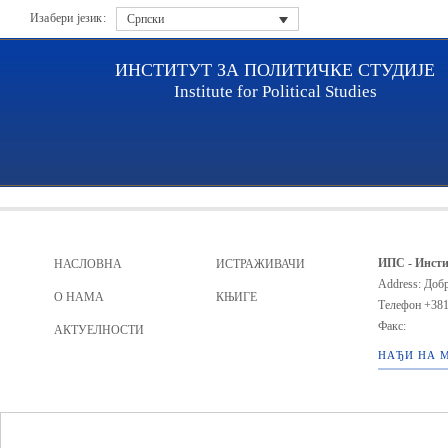
Изабери језик:
Српски
ИНСТИТУТ ЗА ПОЛИТИЧКЕ СТУДИЈЕ
Institute for Political Studies
Archive file
ИПС - Инсти
НАСЛОВНА
ИСТРАЖИВАЧИ
Address: Добр
О НАМА
КЊИГЕ
Телефон
+381
Факс:
АКТУЕЛНОСТИ
НАЂИ НА 