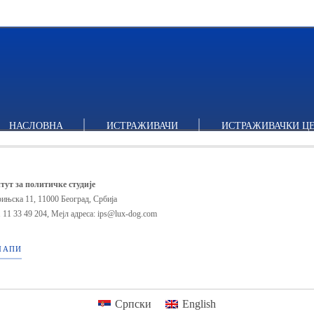
НАСЛОВНА
ИСТРАЖИВАЧИ
ИСТРАЖИВАЧКИ Ц
тут за политичке студије
ињска 11, 11000 Београд, Србија
 11 33 49 204
,
Мејл адреса: ips@lux-dog.com
МАПИ
Српски
English