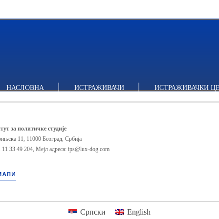
НАСЛОВНА
ИСТРАЖИВАЧИ
ИСТРАЖИВАЧКИ Ц
тут за политичке студије
ињска 11, 11000 Београд, Србија
 11 33 49 204
,
Мејл адреса: ips@lux-dog.com
МАПИ
Српски
English