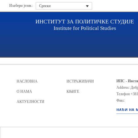
Изабери језик:
Српски
ИНСТИТУТ ЗА ПОЛИТИЧКЕ СТУДИЈЕ
Institute for Political Studies
Archive file
ИПС - Инсти
НАСЛОВНА
ИСТРАЖИВАЧИ
Address: Добр
О НАМА
КЊИГЕ
Телефон
+381
Факс:
АКТУЕЛНОСТИ
НАЂИ НА 