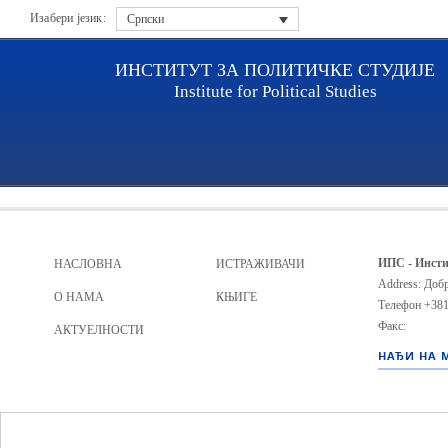
Изабери језик:
Српски
ИНСТИТУТ ЗА ПОЛИТИЧКЕ СТУДИЈЕ
Institute for Political Studies
Archive file
ИПС - Инсти
НАСЛОВНА
ИСТРАЖИВАЧИ
Address: Добр
О НАМА
КЊИГЕ
Телефон
+381
Факс:
АКТУЕЛНОСТИ
НАЂИ НА 