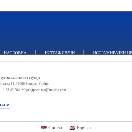
НАСЛОВНА
ИСТРАЖИВАЧИ
ИСТРАЖИВАЧКИ Ц
тут за политичке студије
ињска 11, 11000 Београд, Србија
 11 33 49 204
,
Мејл адреса: ips@lux-dog.com
МАПИ
Српски
English