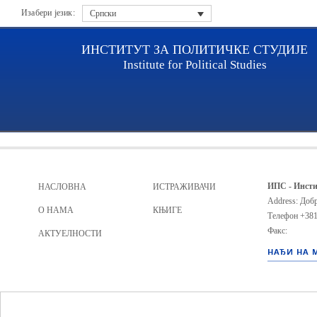
Изабери језик:
Српски
ИНСТИТУТ ЗА ПОЛИТИЧКЕ СТУДИЈЕ
Institute for Political Studies
Archive file
ИПС - Инсти
НАСЛОВНА
ИСТРАЖИВАЧИ
Address: Добр
О НАМА
КЊИГЕ
Телефон
+381
Факс:
АКТУЕЛНОСТИ
НАЂИ НА 