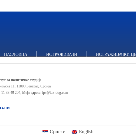
НАСЛОВНА
ИСТРАЖИВАЧИ
ИСТРАЖИВАЧКИ Ц
тут за политичке студије
ињска 11, 11000 Београд, Србија
 11 33 49 204
,
Мејл адреса: ips@lux-dog.com
МАПИ
Српски
English