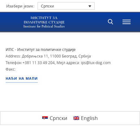
Изабери језик:
Српски
ИНСТИТУТ ЗА
ПОЛИТИЧКЕ СТУДИЈЕ
Institute for Political Studies
ИПС - Институт за политичке студије
Address: Добрињска 11, 11000 Београд, Србија
Телефон
+381 11 33 49 204
,
Мејл адреса: ips@lux-dog.com
Факс:
НАЂИ НА МАПИ
Српски
English