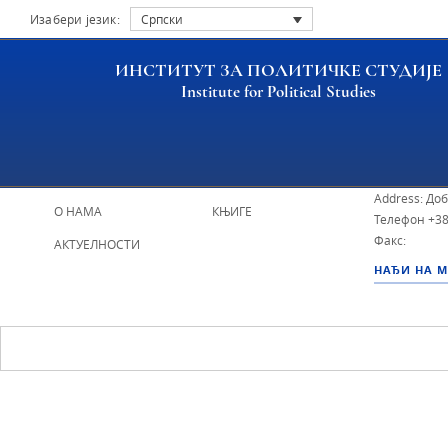
Изабери језик:
Српски
ИНСТИТУТ ЗА ПОЛИТИЧКЕ СТУДИЈЕ
Institute for Political Studies
ИПС - Инсти
НАСЛОВНА
ИСТРАЖИВАЧИ
Address: До
О НАМА
КЊИГЕ
Телефон
+38
Факс:
АКТУЕЛНОСТИ
НАЂИ НА 