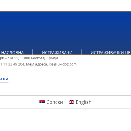
тут за политичке студије
НАСЛОВНА
ИСТРАЖИВАЧИ
ИСТРАЖИВАЧКИ ЦЕ
брињска 11, 11000 Београд, Србија
1 11 33 49 204
,
Мејл адреса: ips@lux-dog.com
МАПИ
Српски
English