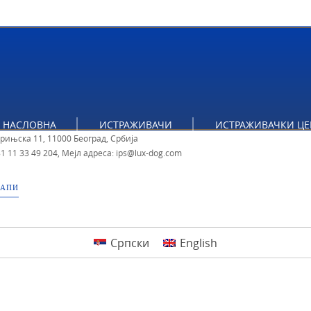
НАСЛОВНА
ИСТРАЖИВАЧИ
ИСТРАЖИВАЧКИ ЦЕ
ут за политичке студије
брињска 11, 11000 Београд, Србија
1 11 33 49 204
,
Мејл адреса: ips@lux-dog.com
МАПИ
Српски
English