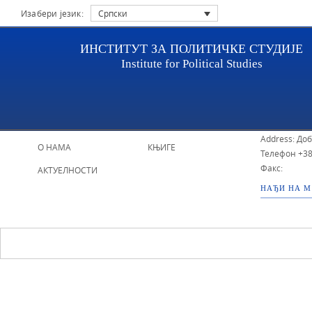
Изабери језик:
Српски
ИНСТИТУТ ЗА ПОЛИТИЧКЕ СТУДИЈЕ
Institute for Political Studies
НАСЛОВНА
ИСТРАЖИВАЧИ
ИПС - Инстит
Address: До
О НАМА
КЊИГЕ
Телефон
+38
Факс:
АКТУЕЛНОСТИ
НАЂИ НА 