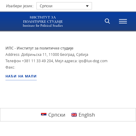
Изабери језик:
Српски
ИНСТИТУТ ЗА
ПОЛИТИЧКЕ СТУДИЈЕ
Institute for Political Studies
ИПС - Институт за политичке студије
Address: Добрињска 11, 11000 Београд, Србија
Телефон
+381 11 33 49 204
,
Мејл адреса: ips@lux-dog.com
Факс:
НАЂИ НА МАПИ
Српски
English