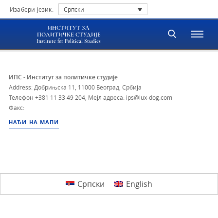
Изабери језик:
Српски
ИНСТИТУТ ЗА
ПОЛИТИЧКЕ СТУДИЈЕ
Institute for Political Studies
ИПС - Институт за политичке студије
Address: Добрињска 11, 11000 Београд, Србија
Телефон
+381 11 33 49 204
,
Мејл адреса: ips@lux-dog.com
Факс:
НАЂИ НА МАПИ
Српски
English