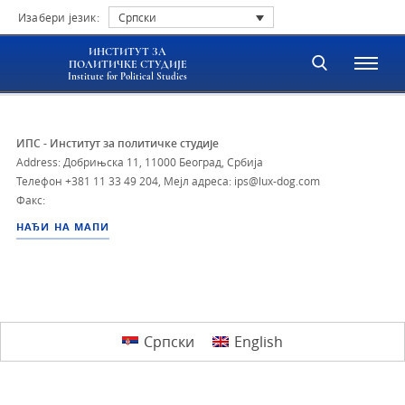
Изабери језик:
Српски
ИНСТИТУТ ЗА
ПОЛИТИЧКЕ СТУДИЈЕ
Institute for Political Studies
ИПС - Институт за политичке студије
Address: Добрињска 11, 11000 Београд, Србија
Телефон
+381 11 33 49 204
,
Мејл адреса: ips@lux-dog.com
Факс:
НАЂИ НА МАПИ
Српски
English