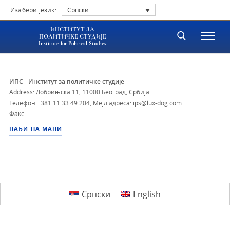
Изабери језик:
Српски
ИНСТИТУТ ЗА
ПОЛИТИЧКЕ СТУДИЈЕ
Institute for Political Studies
ИПС - Институт за политичке студије
Address: Добрињска 11, 11000 Београд, Србија
Телефон
+381 11 33 49 204
,
Мејл адреса: ips@lux-dog.com
Факс:
НАЂИ НА МАПИ
Српски
English