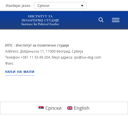
Изабери језик:
Српски
ИНСТИТУТ ЗА
ПОЛИТИЧКЕ СТУДИЈЕ
Institute for Political Studies
ИПС - Институт за политичке студије
Address: Добрињска 11, 11000 Београд, Србија
Телефон
+381 11 33 49 204
,
Мејл адреса: ips@lux-dog.com
Факс:
НАЂИ НА МАПИ
Српски
English