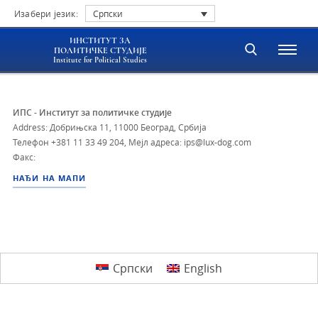
Изабери језик:
Српски
ИНСТИТУТ ЗА
ПОЛИТИЧКЕ СТУДИЈЕ
Institute for Political Studies
ИПС - Институт за политичке студије
Address: Добрињска 11, 11000 Београд, Србија
Телефон
+381 11 33 49 204
,
Мејл адреса: ips@lux-dog.com
Факс:
НАЂИ НА МАПИ
Српски
English