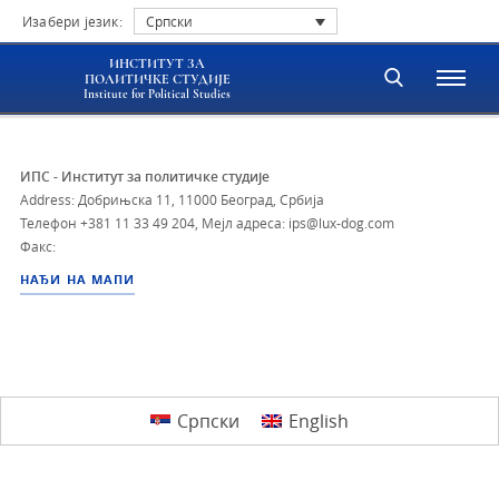
Изабери језик:
Српски
ИНСТИТУТ ЗА
ПОЛИТИЧКЕ СТУДИЈЕ
Institute for Political Studies
ИПС - Институт за политичке студије
Address: Добрињска 11, 11000 Београд, Србија
Телефон
+381 11 33 49 204
,
Мејл адреса: ips@lux-dog.com
Факс:
НАЂИ НА МАПИ
Српски
English