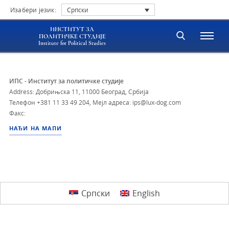
Изабери језик:
Српски
ИНСТИТУТ ЗА
ПОЛИТИЧКЕ СТУДИЈЕ
Institute for Political Studies
ИПС - Институт за политичке студије
Address: Добрињска 11, 11000 Београд, Србија
Телефон
+381 11 33 49 204
,
Мејл адреса: ips@lux-dog.com
Факс:
НАЂИ НА МАПИ
Српски
English