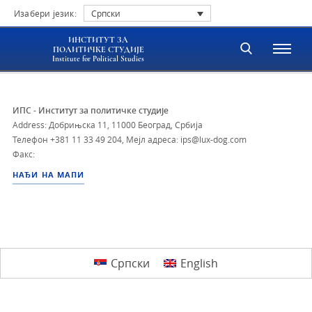
Изабери језик:
Српски
ИНСТИТУТ ЗА
ПОЛИТИЧКЕ СТУДИЈЕ
Institute for Political Studies
ИПС - Институт за политичке студије
Address: Добрињска 11, 11000 Београд, Србија
Телефон
+381 11 33 49 204
,
Мејл адреса: ips@lux-dog.com
Факс:
НАЂИ НА МАПИ
Српски
English