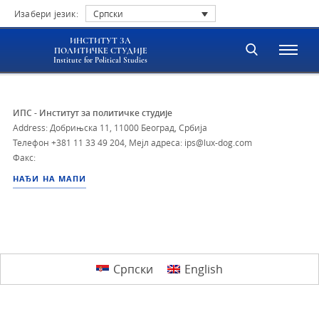
Изабери језик:
Српски
ИНСТИТУТ ЗА
ПОЛИТИЧКЕ СТУДИЈЕ
Institute for Political Studies
ИПС - Институт за политичке студије
Address: Добрињска 11, 11000 Београд, Србија
Телефон
+381 11 33 49 204
,
Мејл адреса: ips@lux-dog.com
Факс:
НАЂИ НА МАПИ
Српски
English