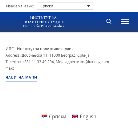
Изабери језик:
Српски
ИНСТИТУТ ЗА
ПОЛИТИЧКЕ СТУДИЈЕ
Institute for Political Studies
ИПС - Институт за политичке студије
Address: Добрињска 11, 11000 Београд, Србија
Телефон
+381 11 33 49 204
,
Мејл адреса: ips@lux-dog.com
Факс:
НАЂИ НА МАПИ
Српски
English