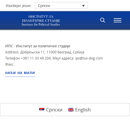
Изабери језик:
Српски
ИНСТИТУТ ЗА
ПОЛИТИЧКЕ СТУДИЈЕ
Institute for Political Studies
ИПС - Институт за политичке студије
Address: Добрињска 11, 11000 Београд, Србија
Телефон
+381 11 33 49 204
,
Мејл адреса: ips@lux-dog.com
Факс:
НАЂИ НА МАПИ
Српски
English