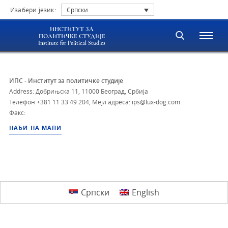
Изабери језик:
Српски
ИНСТИТУТ ЗА
ПОЛИТИЧКЕ СТУДИЈЕ
Institute for Political Studies
ИПС - Институт за политичке студије
Address: Добрињска 11, 11000 Београд, Србија
Телефон
+381 11 33 49 204
,
Мејл адреса: ips@lux-dog.com
Факс:
НАЂИ НА МАПИ
Српски
English