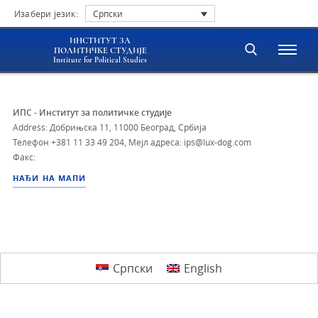
Изабери језик:
Српски
ИНСТИТУТ ЗА
ПОЛИТИЧКЕ СТУДИЈЕ
Institute for Political Studies
ИПС - Институт за политичке студије
Address: Добрињска 11, 11000 Београд, Србија
Телефон
+381 11 33 49 204
,
Мејл адреса: ips@lux-dog.com
Факс:
НАЂИ НА МАПИ
Српски
English