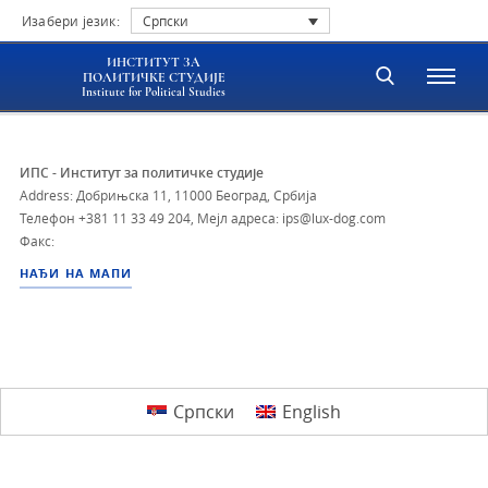
Изабери језик:
Српски
ИНСТИТУТ ЗА
ПОЛИТИЧКЕ СТУДИЈЕ
Institute for Political Studies
ИПС - Институт за политичке студије
Address: Добрињска 11, 11000 Београд, Србија
Телефон
+381 11 33 49 204
,
Мејл адреса: ips@lux-dog.com
Факс:
НАЂИ НА МАПИ
Српски
English