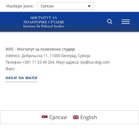
Изабери језик:
Српски
ИНСТИТУТ ЗА
ПОЛИТИЧКЕ СТУДИЈЕ
Institute for Political Studies
ИПС - Институт за политичке студије
Address: Добрињска 11, 11000 Београд, Србија
Телефон
+381 11 33 49 204
,
Мејл адреса: ips@lux-dog.com
Факс:
НАЂИ НА МАПИ
Српски
English