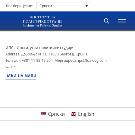
Изабери језик:
Српски
ИНСТИТУТ ЗА
ПОЛИТИЧКЕ СТУДИЈЕ
Institute for Political Studies
ИПС - Институт за политичке студије
Address: Добрињска 11, 11000 Београд, Србија
Телефон
+381 11 33 49 204
,
Мејл адреса: ips@lux-dog.com
Факс:
НАЂИ НА МАПИ
Српски
English