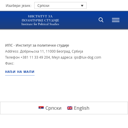
Изабери језик:
Српски
ИНСТИТУТ ЗА
ПОЛИТИЧКЕ СТУДИЈЕ
Institute for Political Studies
ИПС - Институт за политичке студије
Address: Добрињска 11, 11000 Београд, Србија
Телефон
+381 11 33 49 204
,
Мејл адреса: ips@lux-dog.com
Факс:
НАЂИ НА МАПИ
Српски
English