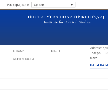
Изабери језик:
Српски
ИНСТИТУТ ЗА ПОЛИТИЧКЕ СТУДИЈЕ
Institute for Political Studies
ИПС - Инсти
НАСЛОВНА
ИСТРАЖИВАЧИ
Address: До
О НАМА
КЊИГЕ
Телефон
+38
Факс:
АКТУЕЛНОСТИ
НАЂИ НА 