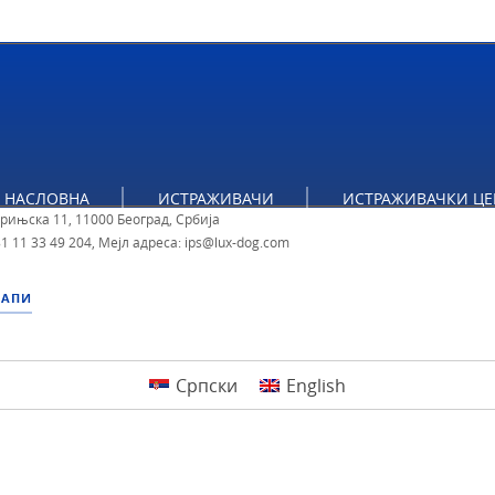
тут за политичке студије
НАСЛОВНА
ИСТРАЖИВАЧИ
ИСТРАЖИВАЧКИ ЦЕ
брињска 11, 11000 Београд, Србија
1 11 33 49 204
,
Мејл адреса: ips@lux-dog.com
МАПИ
Српски
English