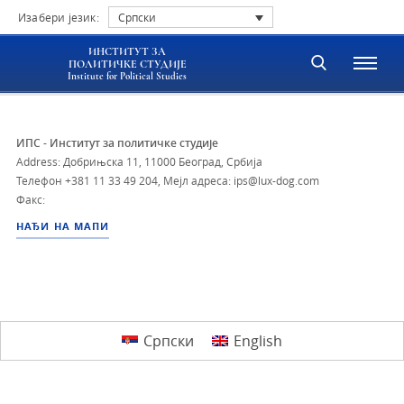
Изабери језик:
Српски
ИНСТИТУТ ЗА
ПОЛИТИЧКЕ СТУДИЈЕ
Institute for Political Studies
ИПС - Институт за политичке студије
Address: Добрињска 11, 11000 Београд, Србија
Телефон
+381 11 33 49 204
,
Мејл адреса: ips@lux-dog.com
Факс:
НАЂИ НА МАПИ
Српски
English