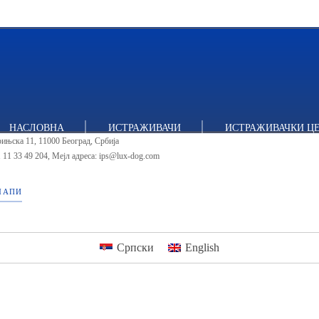
тут за политичке студије
НАСЛОВНА
ИСТРАЖИВАЧИ
ИСТРАЖИВАЧКИ Ц
ињска 11, 11000 Београд, Србија
 11 33 49 204
,
Мејл адреса: ips@lux-dog.com
МАПИ
Српски
English