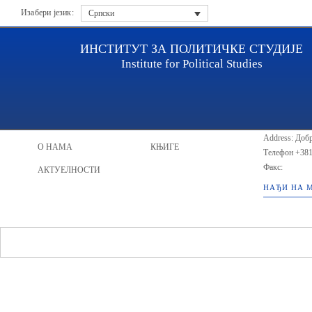
Изабери језик:
Српски
ИНСТИТУТ ЗА ПОЛИТИЧКЕ СТУДИЈЕ
Institute for Political Studies
ИПС - Инсти
НАСЛОВНА
ИСТРАЖИВАЧИ
Address: Добр
О НАМА
КЊИГЕ
Телефон
+381
Факс:
АКТУЕЛНОСТИ
НАЂИ НА 