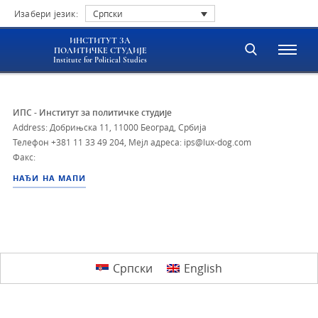
Изабери језик:
Српски
ИНСТИТУТ ЗА
ПОЛИТИЧКЕ СТУДИЈЕ
Institute for Political Studies
ИПС - Институт за политичке студије
Address: Добрињска 11, 11000 Београд, Србија
Телефон
+381 11 33 49 204
,
Мејл адреса: ips@lux-dog.com
Факс:
НАЂИ НА МАПИ
Српски
English