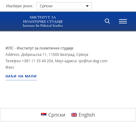
Изабери језик:
Српски
ИНСТИТУТ ЗА
ПОЛИТИЧКЕ СТУДИЈЕ
Institute for Political Studies
ИПС - Институт за политичке студије
Address: Добрињска 11, 11000 Београд, Србија
Телефон
+381 11 33 49 204
,
Мејл адреса: ips@lux-dog.com
Факс:
НАЂИ НА МАПИ
Српски
English