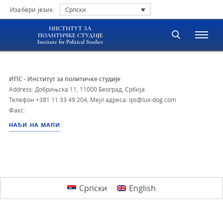
Изабери језик:
Српски
ИНСТИТУТ ЗА
ПОЛИТИЧКЕ СТУДИЈЕ
Institute for Political Studies
ИПС - Институт за политичке студије
Address: Добрињска 11, 11000 Београд, Србија
Телефон
+381 11 33 49 204
,
Мејл адреса: ips@lux-dog.com
Факс:
НАЂИ НА МАПИ
Српски
English