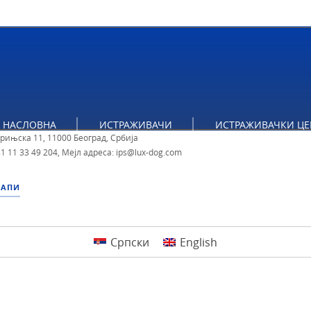
тут за политичке студије
НАСЛОВНА
ИСТРАЖИВАЧИ
ИСТРАЖИВАЧКИ ЦЕ
брињска 11, 11000 Београд, Србија
1 11 33 49 204
,
Мејл адреса: ips@lux-dog.com
МАПИ
Српски
English