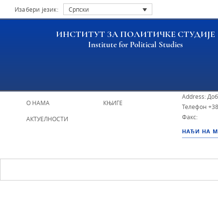
Изабери језик:
Српски
ИНСТИТУТ ЗА ПОЛИТИЧКЕ СТУДИЈЕ
Institute for Political Studies
ИПС - Инсти
НАСЛОВНА
ИСТРАЖИВАЧИ
Address: До
О НАМА
КЊИГЕ
Телефон
+38
Факс:
АКТУЕЛНОСТИ
НАЂИ НА 