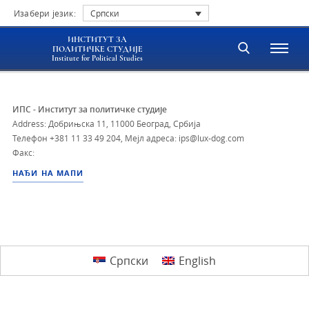
Изабери језик:
Српски
ИНСТИТУТ ЗА
ПОЛИТИЧКЕ СТУДИЈЕ
Institute for Political Studies
ИПС - Институт за политичке студије
Address: Добрињска 11, 11000 Београд, Србија
Телефон
+381 11 33 49 204
,
Мејл адреса: ips@lux-dog.com
Факс:
НАЂИ НА МАПИ
Српски
English